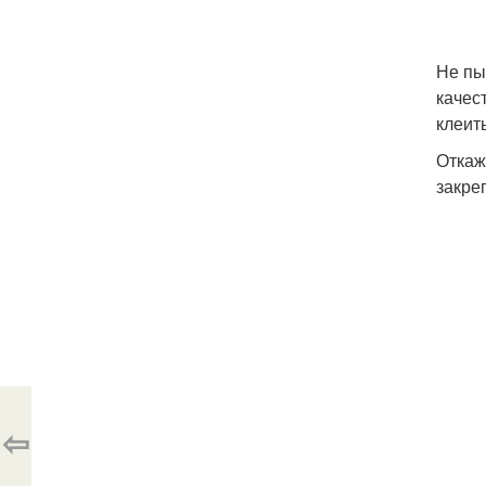
Не пы
качес
клеит
Откаж
закре
⇦