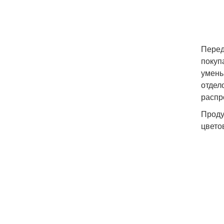
Перед
покуп
умень
отдел
распр
Проду
цвето