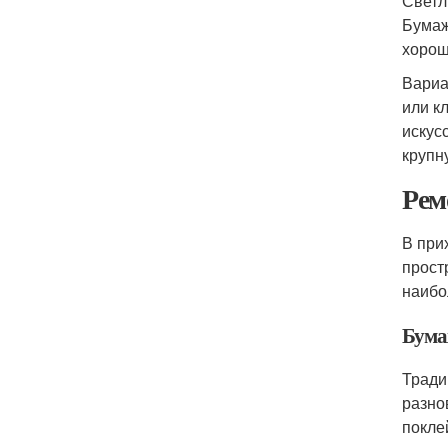
Светл
Бумаж
хорош
Вариа
или к
искус
крупн
Рем
В при
прост
наибо
Бума
Тради
разно
покле