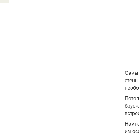
Самый
стены
необх
Потол
бруск
встро
Намно
износ