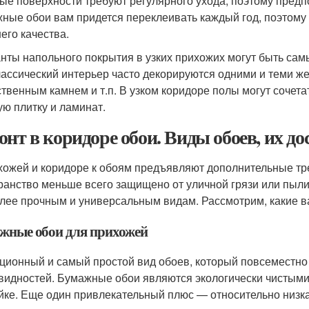
ые поверхности требуют регулярного ухода, поэтому пред
ные обои вам придется переклеивать каждый год, поэтому
его качества.
нты напольного покрытия в узких прихожих могут быть са
лассический интерьер часто декорируются одними и теми ж
ственным камнем и т.п. В узком коридоре полы могут сочета
ую плитку и ламинат.
онт в коридоре обои. Виды обоев, их до
хожей и коридоре к обоям предъявляют дополнительные тре
ранство меньше всего защищено от уличной грязи или пыли
лее прочным и универсальным видам. Рассмотрим, какие 
жные обои для прихожей
ционный и самый простой вид обоев, который повсеместно
видностей. Бумажные обои являются экологически чистыми
йке. Еще один привлекательный плюс — относительно низка