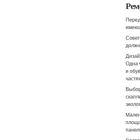
Рем
Перед
имеющ
Совет
должн
Дизай
Одна 
и обу
частя
Выбор
скапл
эколо
Мален
площа
панел