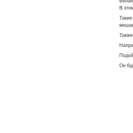
Белая
В это
Такие
мешае
Также
Напри
Подой
Он бу