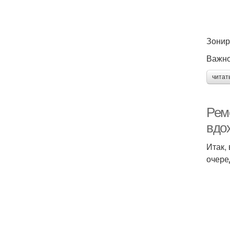
Зонир
Важно
читат
Рем
вдо
Итак,
очере