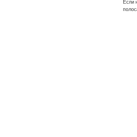
Если 
полос