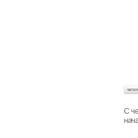
читат
С че
нач