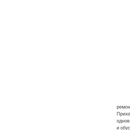
ремон
Прихо
однов
и обу