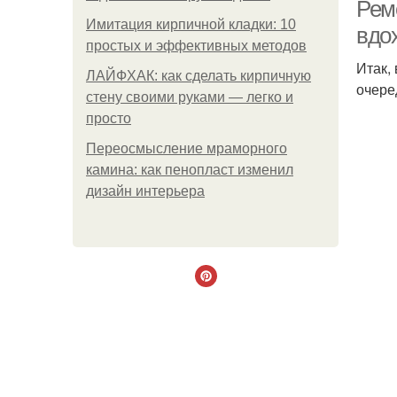
Рем
Имитация кирпичной кладки: 10
вдо
простых и эффективных методов
Итак,
ЛАЙФХАК: как сделать кирпичную
очере
стену своими руками — легко и
просто
Переосмысление мраморного
камина: как пенопласт изменил
дизайн интерьера