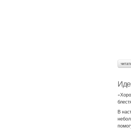
читат
Иде
«Хоро
блест
В нас
небол
помог