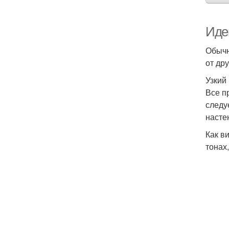
Иде
Обычн
от др
Узкий
Все п
следу
насте
Как в
тонах