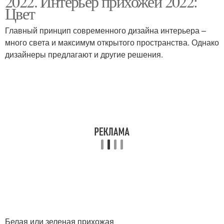
2022. Интерьер прихожей 2022:
Цвет
Главный принцип современного дизайна интерьера –
Прихожая в панельном
много света и максимум открытого пространства. Однако
Ремонт в прихожей
доме
дизайнеры предлагают и другие решения.
Узкий коридор
Широкая прихожая
Обоев для прихожей
Прихожая в хрущевке
Обои для прихожей
Белая или зеленая прихожая