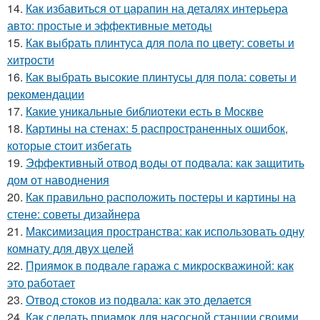
14.
Как избавиться от царапин на деталях интерьера
авто: простые и эффективные методы
15.
Как выбрать плинтуса для пола по цвету: советы и
хитрости
16.
Как выбрать высокие плинтусы для пола: советы и
рекомендации
17.
Какие уникальные библиотеки есть в Москве
18.
Картины на стенах: 5 распространенных ошибок,
которые стоит избегать
19.
Эффективный отвод воды от подвала: как защитить
дом от наводнения
20.
Как правильно расположить постеры и картины на
стене: советы дизайнера
21.
Максимизация пространства: как использовать одну
комнату для двух целей
22.
Приямок в подвале гаража с микроскважиной: как
это работает
23.
Отвод стоков из подвала: как это делается
24.
Как сделать приамок для насосной станции своими