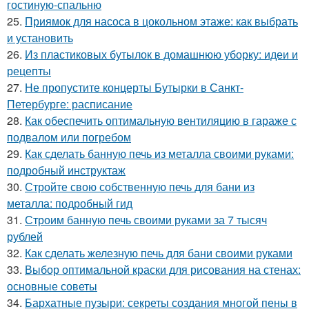
гостиную-спальню
25.
Приямок для насоса в цокольном этаже: как выбрать
и установить
26.
Из пластиковых бутылок в домашнюю уборку: идеи и
рецепты
27.
Не пропустите концерты Бутырки в Санкт-
Петербурге: расписание
28.
Как обеспечить оптимальную вентиляцию в гараже с
подвалом или погребом
29.
Как сделать банную печь из металла своими руками:
подробный инструктаж
30.
Стройте свою собственную печь для бани из
металла: подробный гид
31.
Строим банную печь своими руками за 7 тысяч
рублей
32.
Как сделать железную печь для бани своими руками
33.
Выбор оптимальной краски для рисования на стенах:
основные советы
34.
Бархатные пузыри: секреты создания многой пены в