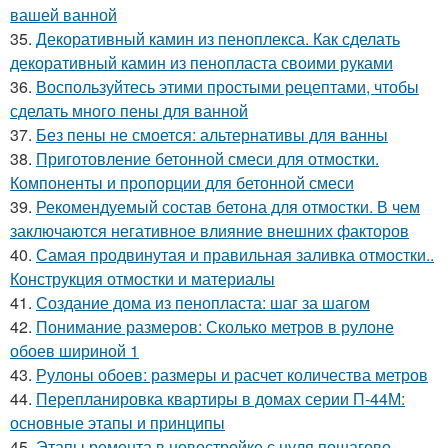
вашей ванной
35.
Декоративный камин из пеноплекса. Как сделать
декоративный камин из пенопласта своими руками
36.
Воспользуйтесь этими простыми рецептами, чтобы
сделать много пены для ванной
37.
Без пены не смоется: альтернативы для ванны
38.
Приготовление бетонной смеси для отмостки.
Компоненты и пропорции для бетонной смеси
39.
Рекомендуемый состав бетона для отмостки. В чем
заключаются негативное влияние внешних факторов
40.
Самая продвинутая и правильная заливка отмостки..
Конструкция отмостки и материалы
41.
Создание дома из пенопласта: шаг за шагом
42.
Понимание размеров: Сколько метров в рулоне
обоев шириной 1
43.
Рулоны обоев: размеры и расчет количества метров
44.
Перепланировка квартиры в домах серии П-44М:
основные этапы и принципы
45.
Этапы ремонта в новостройке с нуля пошагово.