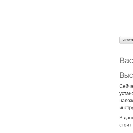
читат
Вас
Выс
Сейча
устан
налож
инстру
В дан
стоит