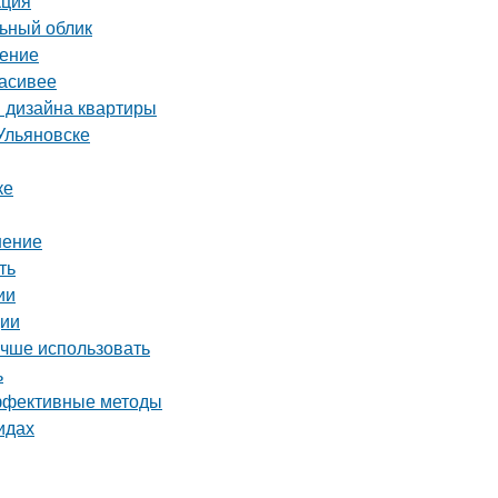
кция
льный облик
шение
расивее
я дизайна квартиры
Ульяновске
ке
шение
ть
ии
ции
учше использовать
ь
эффективные методы
идах