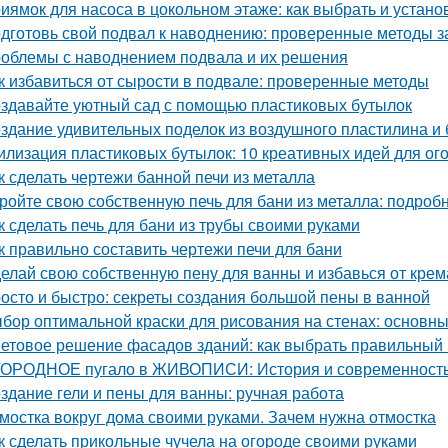
иямок для насоса в цокольном этаже: как выбрать и устано
дготовь свой подвал к наводнению: проверенные методы 
облемы с наводнением подвала и их решения
к избавиться от сырости в подвале: проверенные методы
здавайте уютный сад с помощью пластиковых бутылок
здание удивительных поделок из воздушного пластилина и
илизация пластиковых бутылок: 10 креативных идей для ог
к сделать чертежи банной печи из металла
ройте свою собственную печь для бани из металла: подроб
к сделать печь для бани из трубы своими руками
к правильно составить чертежи печи для бани
елай свою собственную пену для ванны и избавься от крем
осто и быстро: секреты создания большой пены в ванной
бор оптимальной краски для рисования на стенах: основн
етовое решение фасадов зданий: как выбрать правильный 
ОРОДНОЕ пугало в ЖИВОПИСИ: История и современност
здание гели и пены для ванны: ручная работа
мостка вокруг дома своими руками. Зачем нужна отмостка
к сделать прикольные чучела на огороде своими руками