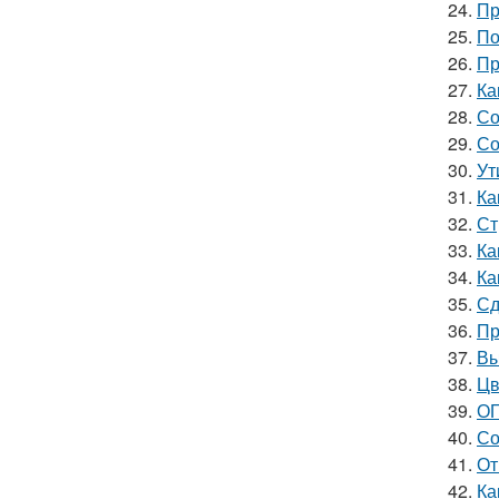
24.
Пр
25.
По
26.
Пр
27.
Ка
28.
Со
29.
Со
30.
Ут
31.
Ка
32.
Ст
33.
Ка
34.
Ка
35.
Сд
36.
Пр
37.
Вы
38.
Цв
39.
ОГ
40.
Со
41.
От
42.
Ка