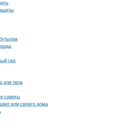
вить
защиты
 бутылок
орода
ный гид
а для тела
ые советы
цвет для своего дома
ь