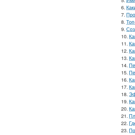
5.
Ими
6.
Как
7.
Про
8.
Топ
9.
Соз
10.
Ка
11.
Ка
12.
Ка
13.
Ка
14.
Пе
15.
Пе
16.
Ка
17.
Ка
18.
Эф
19.
Ка
20.
Ка
21.
Пл
22.
Гд
23.
По