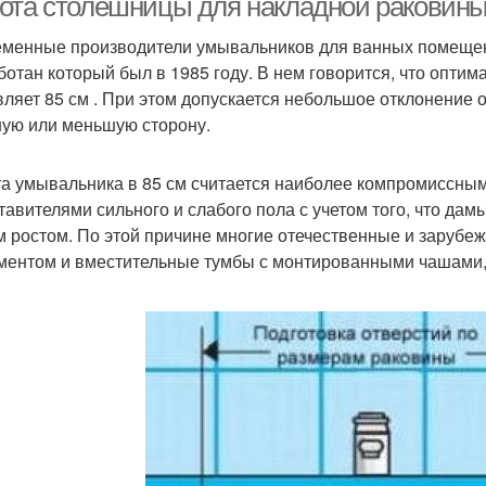
ота столешницы для накладной раковины
менные производители умывальников для ванных помещени
ботан который был в 1985 году. В нем говорится, что опти
вляет 85 см . При этом допускается небольшое отклонение 
ую или меньшую сторону.
а умывальника в 85 см считается наиболее компромиссным
тавителями сильного и слабого пола с учетом того, что да
м ростом. По этой причине многие отечественные и зарубе
ментом и вместительные тумбы с монтированными чашами, 