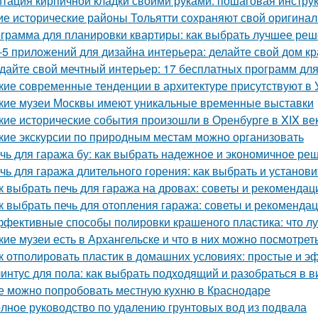
тация кирпичной кладки своими руками: пошаговая инстру
ие исторические районы Тольятти сохраняют свой оригина
грамма для планировки квартиры: как выбрать лучшее ре
-5 приложений для дизайна интерьера: делайте свой дом к
дайте свой мечтный интерьер: 17 бесплатных программ дл
кие современные тенденции в архитектуре присутствуют в 
кие музеи Москвы имеют уникальные временные выставки
кие исторические события произошли в Оренбурге в XIX ве
кие экскурсии по природным местам можно организовать
чь для гаража бу: как выбрать надежное и экономичное ре
чь для гаража длительного горения: как выбрать и установи
к выбрать печь для гаража на дровах: советы и рекомендац
к выбрать печь для отопления гаража: советы и рекоменда
фективные способы полировки крашеного пластика: что л
кие музеи есть в Архангельске и что в них можно посмотрет
к отполировать пластик в домашних условиях: простые и 
интус для пола: как выбрать подходящий и разобраться в в
е можно попробовать местную кухню в Краснодаре
лное руководство по удалению грунтовых вод из подвала