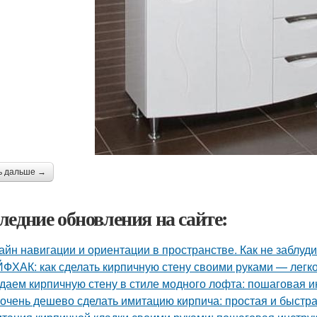
ь дальше →
ледние обновления на сайте:
айн навигации и ориентации в пространстве. Как не заблуд
ФХАК: как сделать кирпичную стену своими руками — легко
даем кирпичную стену в стиле модного лофта: пошаговая и
 очень дешево сделать имитацию кирпича: простая и быстр