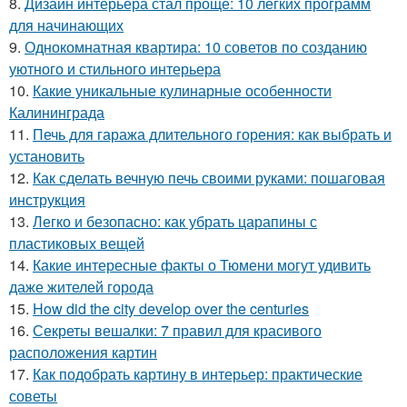
8.
Дизайн интерьера стал проще: 10 легких программ
для начинающих
9.
Однокомнатная квартира: 10 советов по созданию
уютного и стильного интерьера
10.
Какие уникальные кулинарные особенности
Калининграда
11.
Печь для гаража длительного горения: как выбрать и
установить
12.
Как сделать вечную печь своими руками: пошаговая
инструкция
13.
Легко и безопасно: как убрать царапины с
пластиковых вещей
14.
Какие интересные факты о Тюмени могут удивить
даже жителей города
15.
How did the city develop over the centuries
16.
Секреты вешалки: 7 правил для красивого
расположения картин
17.
Как подобрать картину в интерьер: практические
советы