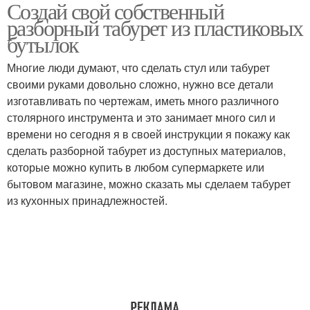
Создай свой собственный
Кровать из
Пластиковые бутылки
разборный табурет из пластиковых
пластиковых бутылок
бутылок
Многие люди думают, что сделать стул или табурет
Мебели из пластиковых
Мебель из пластиковых
своими руками довольно сложно, нужно все детали
бутылок
бутылок
изготавливать по чертежам, иметь много различного
столярного инструмента и это занимает много сил и
времени но сегодня я в своей инструкции я покажу как
сделать разборной табурет из доступных материалов,
Диван из пластиковых
Полки из бутылок
которые можно купить в любом супермаркете или
бутылок
бытовом магазине, можно сказать мы сделаем табурет
из кухонных принадлежностей.
Пуфик из пластиковых
Пуф из пластиковых
ящиков
бутылок