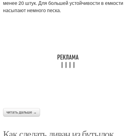
менее 20 штук. Для большей устойчивости в емкости
насыпают немного песка.
Полив из пластиковых
Мебели из пластиковых
бутылок
бутылок
Бутылки для пуфика
читать дальше →
Как сделать диван из бутылок