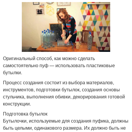
Пуфик из пластиковых
Квадратный пуф
ящиков
Кровать из
Пластиковые бутылки
пластиковых бутылок
Оригинальный способ, как можно сделать
самостоятельно пуф — использовать пластиковые
бутылки.
Процесс создания состоит из выбора материалов,
Бескаркасный пуф
Пуф из покрышки
инструментов, подготовки бутылок, создания основы
стульчика, выполнения обивки, декорирования готовой
конструкции.
Подготовка бутылок
Мини-парник из
Пуф из фанеры
Бутылочки, используемые для создания пуфика, должны
пластиковой бутылки
быть целыми, одинакового размера. Их должно быть не