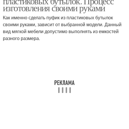
пластиковых бутылок. Процесс
изготовления своими руками
Как именно сделать пуфик из пластиковых бутылок
своими руками, зависит от выбранной модели. Данный
Литровые бутылки
Мобильный пуф
вид мягкой мебели допустимо выполнять из емкостей
разного размера.
Стол из пластиковых
Мебель из бутылок
бутылок
Лежак из пластиковых
Интерьер из
бутылок
пластиковых бутылок
Пуфик из пластиковых
Табурет из
бутылок
пластиковых бутылок