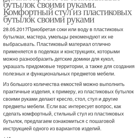
бутылок своими руками.
Комфортный стул из пластиковых
Цветник из
Попугай из
бутылок своими руками
пластиковых бутылок
пластиковых бутылок
28.05.2017Приобретая соки или воду в пластиковых
бутылках, мастера, умельцы рекомендуют их не
выбрасывать. Пластиковый материал отлично
Попугай из
Сова из пластиковых
применяется в поделках и конструкциях, которыми
пластиковых ложек
бутылок
можно разнообразить детские домики для кукол,
украшать придомовые территории, а также для создания
полезных и функциональных предметов мебели.
Филин из пластиковых
Аист из пластиковых
Из большого количества емкостей можно выполнить
бутылок
бутылок
практичные изделия, к примеру, из пластиковых бутылок
своими руками делают кресло, стол, стул и другие
предметы мебели. Если вас интересует вопрос, как
Аисты из пластиковых
Кеша из пластиковых
сделать комфортный, стильный стул из пластиковых
бутылок
бутылок
бутылок, предлагаем ознакомиться с пошаговой
инструкцией одного из вариантов изделий.