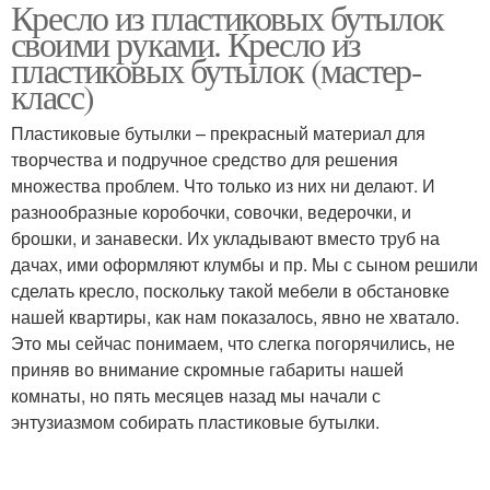
Кресло из пластиковых бутылок
Мебели из пластиковых
Мебель из пластиковых
своими руками. Кресло из
бутылок
бутылок
пластиковых бутылок (мастер-
класс)
Диван из пластиковых
Пластиковые бутылки – прекрасный материал для
Полки из бутылок
бутылок
творчества и подручное средство для решения
множества проблем. Что только из них ни делают. И
разнообразные коробочки, совочки, ведерочки, и
брошки, и занавески. Их укладывают вместо труб на
Табурет из
Пуфик из старой
дачах, ими оформляют клумбы и пр. Мы с сыном решили
пластиковых бутылок
табуретки
сделать кресло, поскольку такой мебели в обстановке
нашей квартиры, как нам показалось, явно не хватало.
Это мы сейчас понимаем, что слегка погорячились, не
Стул из пластиковых
Этажерка из
приняв во внимание скромные габариты нашей
бутылок
пластиковых бутылок
комнаты, но пять месяцев назад мы начали с
энтузиазмом собирать пластиковые бутылки.
Лежак из пластиковых