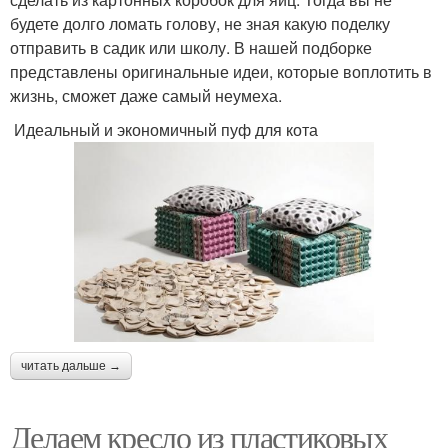
будете долго ломать голову, не зная какую поделку
отправить в садик или школу. В нашей подборке
Табуретка из
Шедевры из
представлены оригинальные идеи, которые воплотить в
пластиковых бутылок
пластиковых бутылок
жизнь, сможет даже самый неумеха.
Идеальный и экономичный пуф для кота
Пингвин из
Пингвины из
пластиковой бутылки
пластиковых бутылок
Поделки из бутылок
Литровая бутылка
читать дальше →
Пингвин из
Самоделки из
пластиковых бутылок
пластиковых бутылок
Делаем кресло из пластиковых