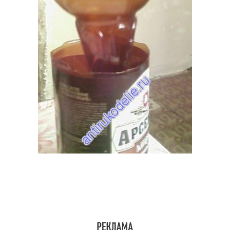
Бутылки для пуфика
Квадратный пуфик
Поделки из
Поделки из
пластиковых бутылок
пластиковой бутылки
Цвета из пластиковых
Бутылки для школы
бутылок
Игрушки из
Дом из пластиковых
пластиковых бутылок
бутылок