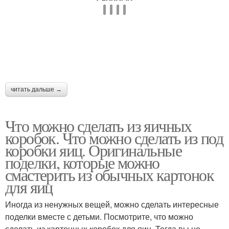
Огород из пластиковых
Пуфик из картона
бутылок
Мини-парник из
Полив из пластиковых
читать дальше →
пластиковой бутылки
бутылок
Что можно сделать из яичных
коробок. Что можно сделать из под
коробки яиц. Оригинальные
Джинсовый пуфик
Пуфики из того
поделки, которые можно
смастерить из обычных картонок
для яиц
Иногда из ненужных вещей, можно сделать интересные
Пингвины из бутылки
Табурет из бутылок
поделки вместе с детьми. Посмотрите, что можно
сделать из картонных коробок для яиц. Тогда вы не