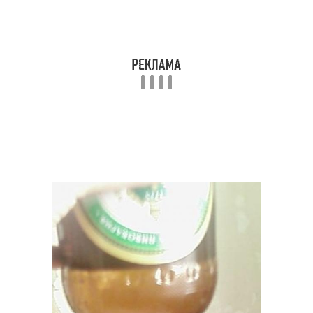
Кресло из бутылок
бутылок
Интерьер из
Мебель из бутылок
пластиковых бутылок
Плетение из
Стол из пластиковых
пластиковых бутылок
бутылок
Столик из пластиковых
Пуф из пластиковых
бутылок
бутылок
Мобильный пуфик
Прямоугольный пуфик