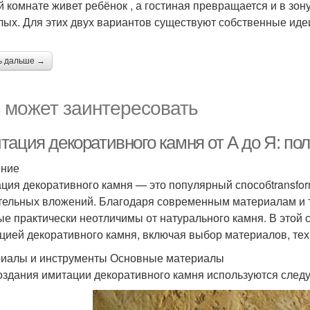
й комнате живет ребёнок , а гостиная превращается и в зон
лых. Для этих двух вариантов существуют собственные идеи
ь дальше →
 может заинтересовать
тация декоративного камня от А до Я: по
ение
ция декоративного камня — это популярный способtransfor
тельных вложений. Благодаря современным материалам и т
ые практически неотличимы от натурального камня. В этой 
цией декоративного камня, включая выбор материалов, те
иалы и инструменты Основные материалы
оздания имитации декоративного камня используются сле