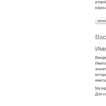
второ
взрос
читат
Вас
Ими
Введ
Имита
значи
котор
имита
Матер
Для с