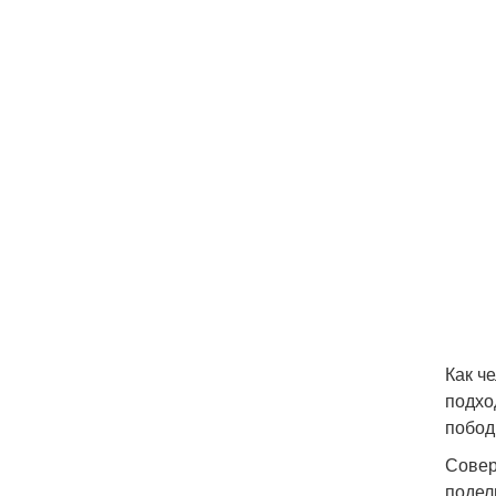
Как ч
подхо
побод
Совер
подел