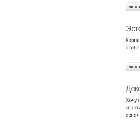
читат
Эсте
Кирпи
особе
читат
Дек
Хочу 
кварт
испол