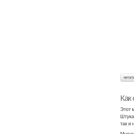
читат
Как
Этот 
Штука
так и
Мнени