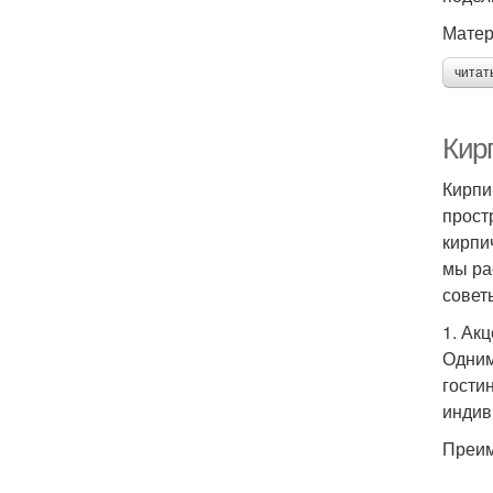
Матер
читат
Кир
Кирпи
прост
кирпи
мы ра
совет
1. Ак
Одним
гости
индив
Преим