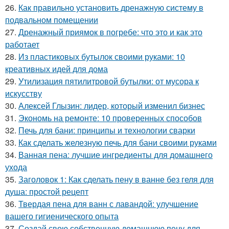
26.
Как правильно установить дренажную систему в
подвальном помещении
27.
Дренажный приямок в погребе: что это и как это
работает
28.
Из пластиковых бутылок своими руками: 10
креативных идей для дома
29.
Утилизация пятилитровой бутылки: от мусора к
искусству
30.
Алексей Глызин: лидер, который изменил бизнес
31.
Экономь на ремонте: 10 проверенных способов
32.
Печь для бани: принципы и технологии сварки
33.
Как сделать железную печь для бани своими руками
34.
Ванная пена: лучшие ингредиенты для домашнего
ухода
35.
Заголовок 1: Как сделать пену в ванне без геля для
душа: простой рецепт
36.
Твердая пена для ванн с лавандой: улучшение
вашего гигиенического опыта
37.
Создай свою собственную домашнюю пену для