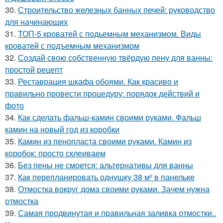
30.
Строительство железных банных печей: руководство
для начинающих
31.
ТОП-5 кроватей с подьемным механизмом. Виды
кроватей с подъемным механизмом
32.
Создай свою собственную твёрдую пену для ванны:
простой рецепт
33.
Реставрация шкафа обоями. Как красиво и
правильно провести процедуру: порядок действий и
фото
34.
Как сделать фальш-камин своими руками. Фальш
камин на новый год из коробки
35.
Камин из пенопласта своими руками. Камин из
коробок: просто склеиваем
36.
Без пены не смоется: альтернативы для ванны
37.
Как перепланировать однушку 38 м² в панельке
38.
Отмостка вокруг дома своими руками. Зачем нужна
отмостка
39.
Самая продвинутая и правильная заливка отмостки..