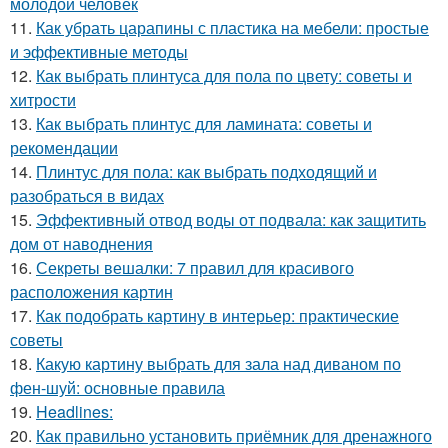
молодой человек
11.
Как убрать царапины с пластика на мебели: простые
и эффективные методы
12.
Как выбрать плинтуса для пола по цвету: советы и
хитрости
13.
Как выбрать плинтус для ламината: советы и
рекомендации
14.
Плинтус для пола: как выбрать подходящий и
разобраться в видах
15.
Эффективный отвод воды от подвала: как защитить
дом от наводнения
16.
Секреты вешалки: 7 правил для красивого
расположения картин
17.
Как подобрать картину в интерьер: практические
советы
18.
Какую картину выбрать для зала над диваном по
фен-шуй: основные правила
19.
Headlines:
20.
Как правильно установить приёмник для дренажного