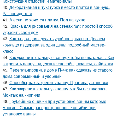
Конструкция отмостки и материалы
40.
Декоративная штукатурка вместо плитки в ванную..
Разновидности
41.
А если не хочется плитку. Пол на кухне
42.
Краска для рисования на стенах №1: простой способ
украсить свой дом
43.
Как за два дня сделать удобное крыльцо. Делаем
крыльцо из дерева за один день: подробный мастер-
класс
44.
Как укрепить стальную ванну, чтобы не шаталась. Как
закрепить ванну: надежные способы, нюансы, лайфхаки
45.
Перепланировка в доме П-44: как сделать из старого
дома современный и удобный
46.
Способы, как закрепить ванну. Правила установки
47.
Как закрепить стальную ванну, чтобы не качалась.
Монтаж на кирпичи
48.
Грубейшие ошибки при установке ванны которые
многие.. Самые распространенные ошибки при
установке ванны