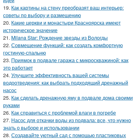
идеи
19.
Как картины на стену преобразят ваш интерьер:
советы по выбору и размещению
20.
Какие церкви и монастыри Красноярска имеют
историческое значение
21.
Milana Star: Рождение звезды из Вологды
22.
Совмещение функций: как создать комфортную
гостиную-спальню
23.
Приямок в подвале гаража с микроскважиной: как
это работает
24.
Улучшите эффективность вашей системы
водоотведения: как выбрать подходящий дренажный
насос
25.
Как сделать дренажную яму в подвале дома своими
руками
26.
Как справиться с проблемой влаги в погребе
27.
Насос для откачки воды из подвала: все, что нужно
знать о выборе и использовании
28.
Создавайте уютный сад с помощью пластиковых