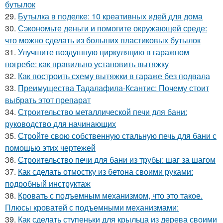
бутылок
29.
Бутылка в поделке: 10 креативных идей для дома
30.
Сэкономьте деньги и помогите окружающей среде:
что можно сделать из больших пластиковых бутылок
31.
Улучшите воздушную циркуляцию в гаражном
погребе: как правильно установить вытяжку
32.
Как построить схему вытяжки в гараже без подвала
33.
Преимущества Тадалафила-Ксантис: Почему стоит
выбрать этот препарат
34.
Строительство металлической печи для бани:
руководство для начинающих
35.
Стройте свою собственную стальную печь для бани с
помощью этих чертежей
36.
Строительство печи для бани из трубы: шаг за шагом
37.
Как сделать отмостку из бетона своими руками:
подробный инструктаж
38.
Кровать с подъемным механизмом, что это такое.
Плюсы кроватей с подъемными механизмами:
39.
Как сделать ступеньки для крыльца из дерева своими