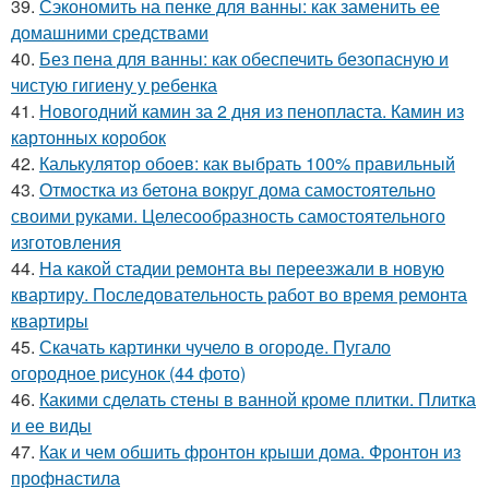
39.
Сэкономить на пенке для ванны: как заменить ее
домашними средствами
40.
Без пена для ванны: как обеспечить безопасную и
чистую гигиену у ребенка
41.
Новогодний камин за 2 дня из пенопласта. Камин из
картонных коробок
42.
Калькулятор обоев: как выбрать 100% правильный
43.
Отмостка из бетона вокруг дома самостоятельно
своими руками. Целесообразность самостоятельного
изготовления
44.
На какой стадии ремонта вы переезжали в новую
квартиру. Последовательность работ во время ремонта
квартиры
45.
Скачать картинки чучело в огороде. Пугало
огородное рисунок (44 фото)
46.
Какими сделать стены в ванной кроме плитки. Плитка
и ее виды
47.
Как и чем обшить фронтон крыши дома. Фронтон из
профнастила