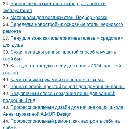
34.
Банная печь из металла: выбор, установка и
эксплуатация
35.
Материалы для росписи стен. Подбор краски
36.
Переделка новостройки: основные этапы чернового
ремонта
37.
Пену для ванн как альтернатива гелевым средствам
для душа
38.
Сухая пена для ванны: простой способ улучшить
свой быт
39.
Как сделать твердую пену для ванны 2024: простой
способ
40.
Камин своими руками из пеноплекса схема.
41.
Ванна с пеной: простой рецепт для домашней ванны
42.
Безупречный способ создания пены для ванной:
подробный гид
43.
Профессиональный дизайн для начинающих: школа
Анны муравиной A.MUR Design
44.
Профессиональный ремонт: как настроить себя на
работу