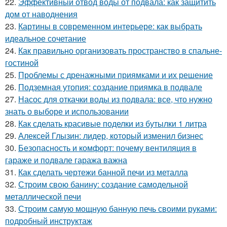
22.
Эффективный отвод воды от подвала: как защитить
дом от наводнения
23.
Картины в современном интерьере: как выбрать
идеальное сочетание
24.
Как правильно организовать пространство в спальне-
гостиной
25.
Проблемы с дренажными приямками и их решение
26.
Подземная утопия: создание приямка в подвале
27.
Насос для откачки воды из подвала: все, что нужно
знать о выборе и использовании
28.
Как сделать красивые поделки из бутылки 1 литра
29.
Алексей Глызин: лидер, который изменил бизнес
30.
Безопасность и комфорт: почему вентиляция в
гараже и подвале гаража важна
31.
Как сделать чертежи банной печи из металла
32.
Строим свою банину: создание самодельной
металлической печи
33.
Строим самую мощную банную печь своими руками:
подробный инструктаж