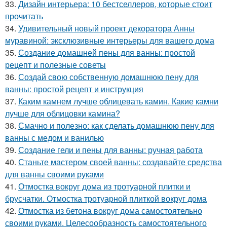
33.
Дизайн интерьера: 10 бестселлеров, которые стоит
прочитать
34.
Удивительный новый проект декоратора Анны
муравиной: эксклюзивные интерьеры для вашего дома
35.
Создание домашней пены для ванны: простой
рецепт и полезные советы
36.
Создай свою собственную домашнюю пену для
ванны: простой рецепт и инструкция
37.
Каким камнем лучше облицевать камин. Какие камни
лучше для облицовки камина?
38.
Смачно и полезно: как сделать домашнюю пену для
ванны с медом и ванилью
39.
Создание гели и пены для ванны: ручная работа
40.
Станьте мастером своей ванны: создавайте средства
для ванны своими руками
41.
Отмостка вокруг дома из тротуарной плитки и
брусчатки. Отмостка тротуарной плиткой вокруг дома
42.
Отмостка из бетона вокруг дома самостоятельно
своими руками. Целесообразность самостоятельного