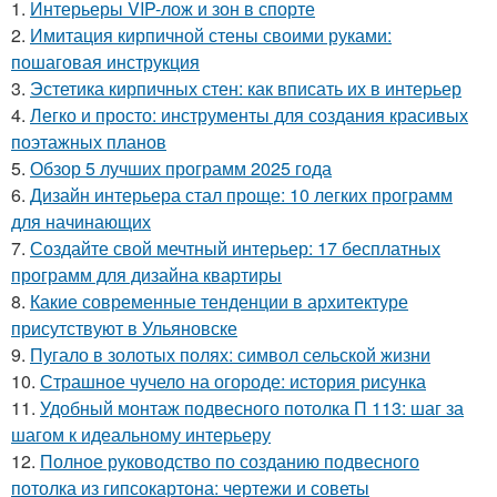
1.
Интерьеры VIP-лож и зон в спорте
2.
Имитация кирпичной стены своими руками:
пошаговая инструкция
3.
Эстетика кирпичных стен: как вписать их в интерьер
4.
Легко и просто: инструменты для создания красивых
поэтажных планов
5.
Обзор 5 лучших программ 2025 года
6.
Дизайн интерьера стал проще: 10 легких программ
для начинающих
7.
Создайте свой мечтный интерьер: 17 бесплатных
программ для дизайна квартиры
8.
Какие современные тенденции в архитектуре
присутствуют в Ульяновске
9.
Пугало в золотых полях: символ сельской жизни
10.
Страшное чучело на огороде: история рисунка
11.
Удобный монтаж подвесного потолка П 113: шаг за
шагом к идеальному интерьеру
12.
Полное руководство по созданию подвесного
потолка из гипсокартона: чертежи и советы