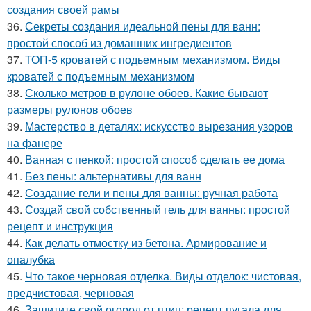
создания своей рамы
36.
Секреты создания идеальной пены для ванн:
простой способ из домашних ингредиентов
37.
ТОП-5 кроватей с подьемным механизмом. Виды
кроватей с подъемным механизмом
38.
Сколько метров в рулоне обоев. Какие бывают
размеры рулонов обоев
39.
Мастерство в деталях: искусство вырезания узоров
на фанере
40.
Ванная с пенкой: простой способ сделать ее дома
41.
Без пены: альтернативы для ванн
42.
Создание гели и пены для ванны: ручная работа
43.
Создай свой собственный гель для ванны: простой
рецепт и инструкция
44.
Как делать отмостку из бетона. Армирование и
опалубка
45.
Что такое черновая отделка. Виды отделок: чистовая,
предчистовая, черновая
46.
Защитите свой огород от птиц: рецепт пугала для