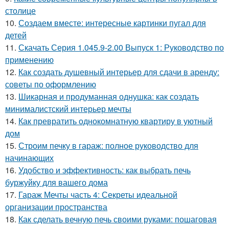
столице
10.
Создаем вместе: интересные картинки пугал для
детей
11.
Скачать Серия 1.045.9-2.00 Выпуск 1: Руководство по
применению
12.
Как создать душевный интерьер для сдачи в аренду:
советы по оформлению
13.
Шикарная и продуманная однушка: как создать
минималистский интерьер мечты
14.
Как превратить однокомнатную квартиру в уютный
дом
15.
Строим печку в гараж: полное руководство для
начинающих
16.
Удобство и эффективность: как выбрать печь
буржуйку для вашего дома
17.
Гараж Мечты часть 4: Секреты идеальной
организации пространства
18.
Как сделать вечную печь своими руками: пошаговая