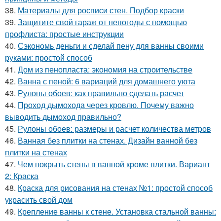
38.
Материалы для росписи стен. Подбор краски
39.
Защитите свой гараж от непогоды с помощью
профлиста: простые инструкции
40.
Сэкономь деньги и сделай пену для ванны своими
руками: простой способ
41.
Дом из пенопласта: экономия на строительстве
42.
Ванна с пеной: 6 вариаций для домашнего уюта
43.
Рулоны обоев: как правильно сделать расчет
44.
Проход дымохода через кровлю. Почему важно
выводить дымоход правильно?
45.
Рулоны обоев: размеры и расчет количества метров
46.
Ванная без плитки на стенах. Дизайн ванной без
плитки на стенах
47.
Чем покрыть стены в ванной кроме плитки. Вариант
2: Краска
48.
Краска для рисования на стенах №1: простой способ
украсить свой дом
49.
Крепление ванны к стене. Установка стальной ванны: