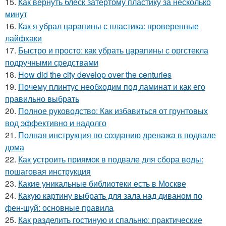
15.
Как вернуть блеск затёртому пластику за несколько
минут
16.
Как я убрал царапины с пластика: проверенные
лайфхаки
17.
Быстро и просто: как убрать царапины с оргстекла
подручными средствами
18.
How did the city develop over the centuries
19.
Почему плинтус необходим под ламинат и как его
правильно выбрать
20.
Полное руководство: Как избавиться от грунтовых
вод эффективно и надолго
21.
Полная инструкция по созданию дренажа в подвале
дома
22.
Как устроить приямок в подвале для сбора воды:
пошаговая инструкция
23.
Какие уникальные библиотеки есть в Москве
24.
Какую картину выбрать для зала над диваном по
фен-шуй: основные правила
25.
Как разделить гостиную и спальню: практические