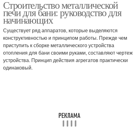
Строительство металлической
Банные печи
Металлические печи
печи для бани: руководство для
начинающих
Существует ряд аппаратов, которые выделяются
конструктивностью и принципом работы. Прежде чем
Печи из металла
Печь из металла
приступить к сборке металлического устройства
отопления для бани своими руками, составляют чертеж
устройства. Принцип действия агрегатов практически
одинаковый.
Самодельные печи
Печи для русской бани