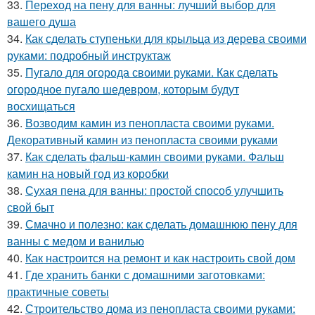
33.
Переход на пену для ванны: лучший выбор для
вашего душа
34.
Как сделать ступеньки для крыльца из дерева своими
руками: подробный инструктаж
35.
Пугало для огорода своими руками. Как сделать
огородное пугало шедевром, которым будут
восхищаться
36.
Возводим камин из пенопласта своими руками.
Декоративный камин из пенопласта своими руками
37.
Как сделать фальш-камин своими руками. Фальш
камин на новый год из коробки
38.
Сухая пена для ванны: простой способ улучшить
свой быт
39.
Смачно и полезно: как сделать домашнюю пену для
ванны с медом и ванилью
40.
Как настроится на ремонт и как настроить свой дом
41.
Где хранить банки с домашними заготовками:
практичные советы
42.
Строительство дома из пенопласта своими руками: