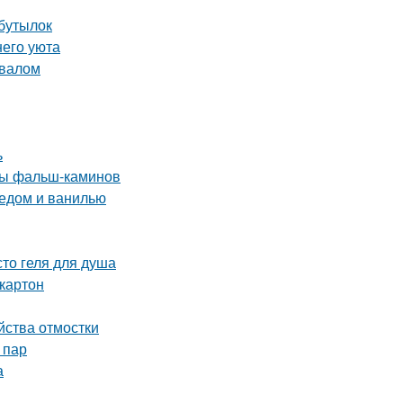
 бутылок
него уюта
двалом
ь
ды фальш-каминов
медом и ванилью
то геля для душа
картон
йства отмостки
 пар
а