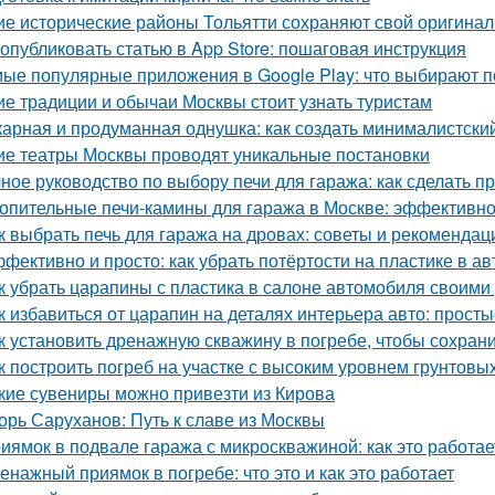
ие исторические районы Тольятти сохраняют свой оригина
 опубликовать статью в App Store: пошаговая инструкция
ые популярные приложения в Google Play: что выбирают п
ие традиции и обычаи Москвы стоит узнать туристам
арная и продуманная однушка: как создать минималистски
ие театры Москвы проводят уникальные постановки
ное руководство по выбору печи для гаража: как сделать 
опительные печи-камины для гаража в Москве: эффективн
к выбрать печь для гаража на дровах: советы и рекомендац
фективно и просто: как убрать потёртости на пластике в а
к убрать царапины с пластика в салоне автомобиля своим
к избавиться от царапин на деталях интерьера авто: прос
к установить дренажную скважину в погребе, чтобы сохрани
к построить погреб на участке с высоким уровнем грунтовы
кие сувениры можно привезти из Кирова
орь Саруханов: Путь к славе из Москвы
иямок в подвале гаража с микроскважиной: как это работае
енажный приямок в погребе: что это и как это работает