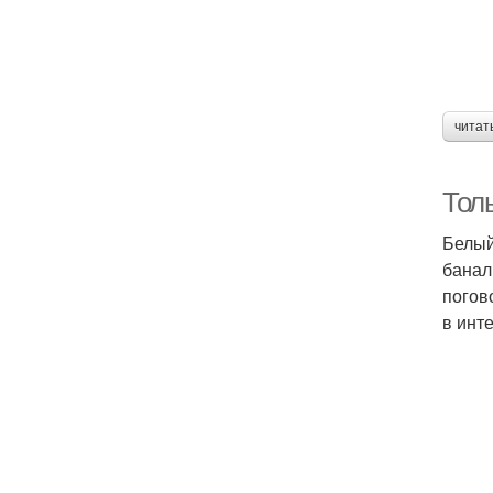
читат
Тол
Белый
банал
погов
в инт