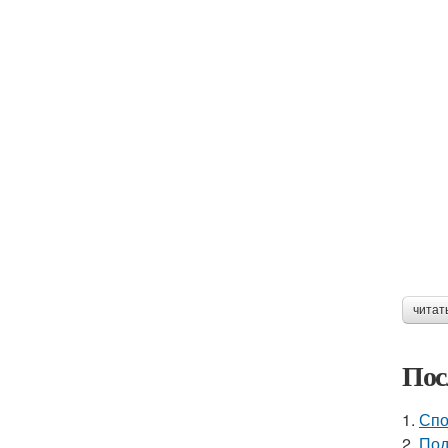
читат
Пос
1.
Спо
2.
Под