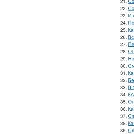
21.
Со
22.
Со
23.
Из
24.
Пр
25.
Ка
26.
Вс
27.
Пе
28.
ОГ
29.
Но
30.
См
31.
Ка
32.
Бе
33.
В 
34.
КА
35.
От
36.
Ка
37.
Сп
38.
Ка
39.
Сд