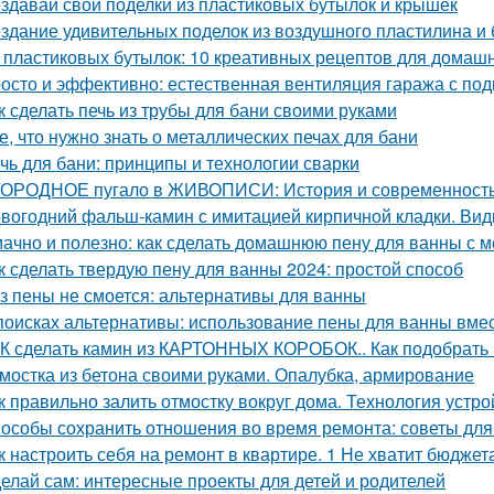
здавай свои поделки из пластиковых бутылок и крышек
здание удивительных поделок из воздушного пластилина и
 пластиковых бутылок: 10 креативных рецептов для домаш
осто и эффективно: естественная вентиляция гаража с по
к сделать печь из трубы для бани своими руками
е, что нужно знать о металлических печах для бани
чь для бани: принципы и технологии сварки
ОРОДНОЕ пугало в ЖИВОПИСИ: История и современност
вогодний фальш-камин с имитацией кирпичной кладки. Ви
ачно и полезно: как сделать домашнюю пену для ванны с 
к сделать твердую пену для ванны 2024: простой способ
з пены не смоется: альтернативы для ванны
поисках альтернативы: использование пены для ванны вмес
К сделать камин из КАРТОННЫХ КОРОБОК.. Как подобрать 
мостка из бетона своими руками. Опалубка, армирование
к правильно залить отмостку вокруг дома. Технология устро
особы сохранить отношения во время ремонта: советы для
к настроить себя на ремонт в квартире. 1 Не хватит бюджет
елай сам: интересные проекты для детей и родителей