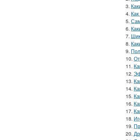
3.
Как
4.
Как
5.
Сам
6.
Как
7.
Шик
8.
Как
9.
Пол
10.
От
11.
Ка
12.
Эф
13.
Ка
14.
Ка
15.
Ка
16.
Ка
17.
Ка
18.
Иг
19.
Пр
20.
Др