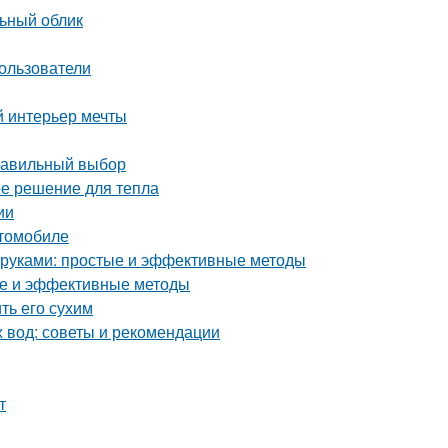
льный облик
ользователи
й интерьер мечты
правильный выбор
ое решение для тепла
ии
втомобиле
и руками: простые и эффективные методы
тые и эффективные методы
ть его сухим
х вод: советы и рекомендации
т