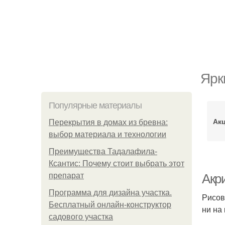
Ярк
Популярные материалы
Акц
Перекрытия в домах из бревна:
выбор материала и технологии
Преимущества Тадалафила-
Ксантис: Почему стоит выбрать этот
препарат
Акри
Программа для дизайна участка.
Рисов
Бесплатный онлайн-конструктор
ни на 
садового участка