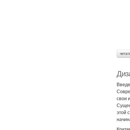
читат
Диз
Введ
Совре
свои 
Сущес
этой 
начин
Крите