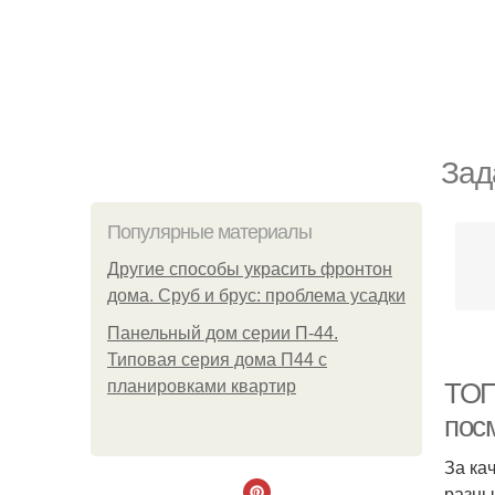
Зад
Популярные материалы
Другие способы украсить фронтон
дома. Сруб и брус: проблема усадки
Панельный дом серии П-44.
Типовая серия дома П44 с
планировками квартир
ТОП
пос
За ка
разны