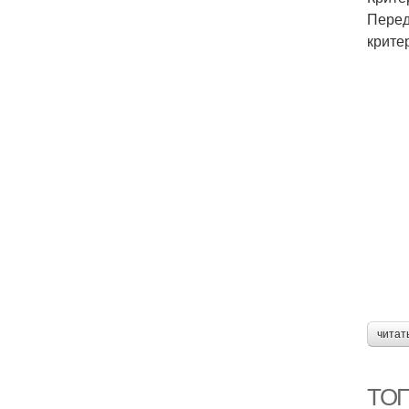
Перед
крите
читат
ТОП