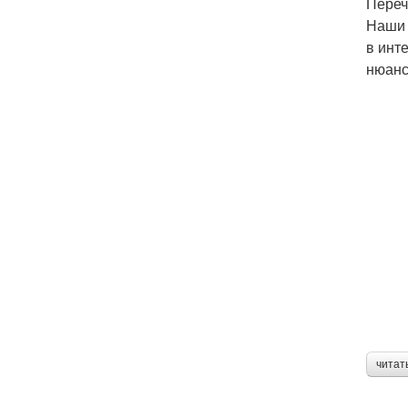
Переч
Наши 
в инт
нюанс
читат