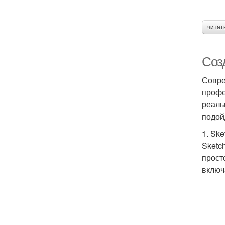
читат
Соз
Совре
профе
реаль
подой
1. Sk
Sketc
прост
включ