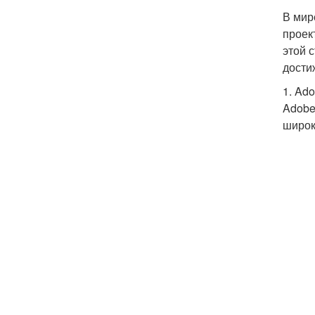
В мир
проек
этой 
дости
1. Ad
Adobe
широк