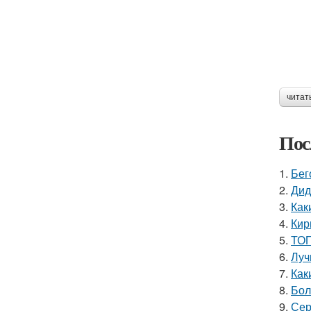
читат
Пос
1.
Бег
2.
Дид
3.
Как
4.
Кир
5.
ТОП
6.
Луч
7.
Как
8.
Бол
9.
Сер