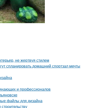
нтерьер, не жертвуя стилем
гут спланировать домашний спортзал мечты
дизайна
чинающих и профессионалов
льяновске
рные файлы для дизайна
и строительству