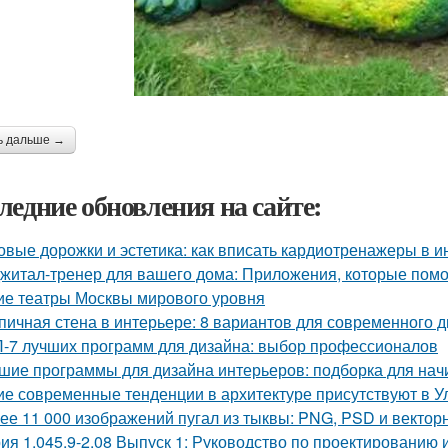
ь дальше →
ледние обновления на сайте:
овые дорожки и эстетика: как вписать кардиотренажеры в и
житал-тренер для вашего дома: Приложения, которые помо
ие театры Москвы мирового уровня
пичная стена в интерьере: 8 вариантов для современного 
-7 лучших программ для дизайна: выбор профессионалов
шие программы для дизайна интерьеров: подборка для на
ие современные тенденции в архитектуре присутствуют в У
ее 11 000 изображений пугал из тыквы: PNG, PSD и векто
ия 1.045.9-2.08 Выпуск 1: Руководство по проектированию 