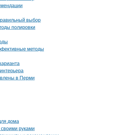
комендации
 правильный выбор
етоды полировки
тоды
эффективные методы
варианта
 интерьера
тавлены в Перми
для дома
 своими руками