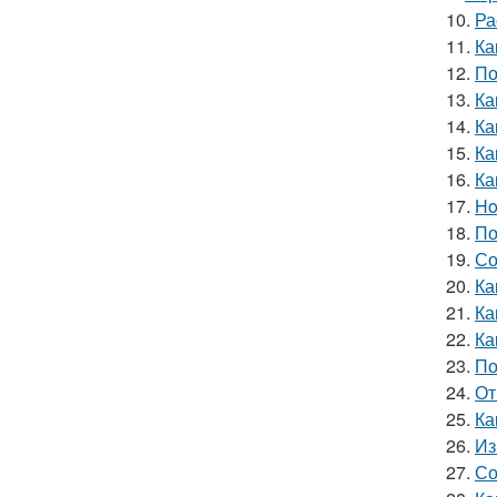
10.
Ра
11.
Ка
12.
По
13.
Ка
14.
Ка
15.
Ка
16.
Ка
17.
Ho
18.
По
19.
Со
20.
Ка
21.
Ка
22.
Ка
23.
По
24.
От
25.
Ка
26.
Из
27.
Со