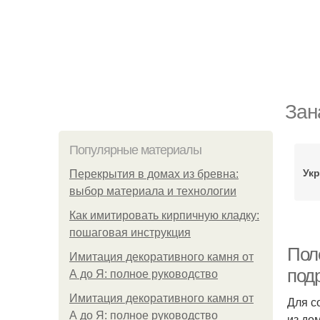
Зан
Популярные материалы
Ук
Перекрытия в домах из бревна:
выбор материала и технологии
Как имитировать кирпичную кладку:
пошаговая инструкция
Пол
Имитация декоративного камня от
под
А до Я: полное руководство
Имитация декоративного камня от
Для с
А до Я: полное руководство
из дом