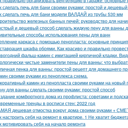
к правильно организовать вентиляцию в гараже: основные
к сделать печь для бани своими руками: простой и дешевый
к сделать печь для бани модели ВАЛДАЙ из трубы 530 мм
роительство железных банных печей: руководство для нач
стрый и дешевый способ сделать жидкую пену для ванны 
ивительные способы использования пены для ванн
епление каркаса с помощью пенопласта: основные принци
ставрация шкафа обоями. Как красиво и правильно провест
вогодний фальш-камин с имитацией кирпичной кладки. Ви
ологически чистые заменители пены для ванны: что выбрат
личная пенка для ванны: простой рецепт для домашнего п
мин своими руками из пеноплекса схема.
коративный камин из пенопласта своими руками на новый г
ну для ванны сделать своими руками: простой способ
здание комфортного дома из профлиста: советами и подск
временные тренды в росписи стен: 2022 год
МАЯ дешевая отмостка вокруг дома своими руками + СМЕТА
к настроить себя на ремонт в квартире. 1 Не хватит бюджет
к мотивировать себя на начало ремонта