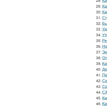
28.
Ка
29.
Ка
30.
Ка
31.
Ст
32.
Бы
33.
Уд
34.
Ут
35.
Ре
36.
Но
37.
Эк
38.
От
39.
Ка
40.
Де
41.
Пе
42.
Со
43.
Со
44.
СА
45.
Ка
46.
Ка