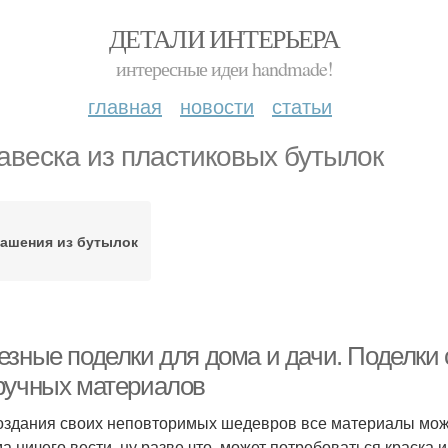
ДЕТАЛИ ИНТЕРЬЕРА
интересные идеи handmade!
главная
новости
статьи
авеска из пластиковых бутылок
рашения из бутылок
езные поделки для дома и дачи. Поделки 
ручных материалов
оздания своих неповторимых шедевров все материалы можно
а ничего вести, ну разве что, может потребоваться краска и