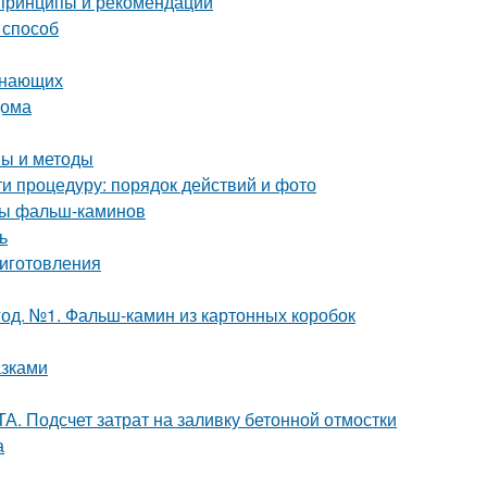
 принципы и рекомендации
 способ
инающих
дома
пы и методы
и процедуру: порядок действий и фото
ды фальш-каминов
ь
риготовления
од. №1. Фальш-камин из картонных коробок
азками
. Подсчет затрат на заливку бетонной отмостки
а