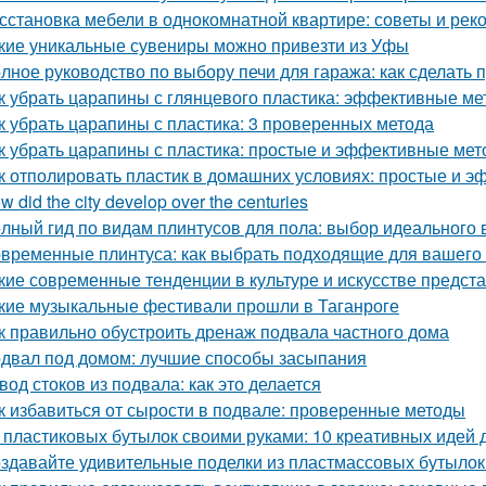
сстановка мебели в однокомнатной квартире: советы и ре
кие уникальные сувениры можно привезти из Уфы
лное руководство по выбору печи для гаража: как сделать
к убрать царапины с глянцевого пластика: эффективные м
к убрать царапины с пластика: 3 проверенных метода
к убрать царапины с пластика: простые и эффективные ме
к отполировать пластик в домашних условиях: простые и 
w did the city develop over the centuries
лный гид по видам плинтусов для пола: выбор идеального 
временные плинтуса: как выбрать подходящие для вашего
кие современные тенденции в культуре и искусстве предс
кие музыкальные фестивали прошли в Таганроге
к правильно обустроить дренаж подвала частного дома
двал под домом: лучшие способы засыпания
вод стоков из подвала: как это делается
к избавиться от сырости в подвале: проверенные методы
 пластиковых бутылок своими руками: 10 креативных идей 
здавайте удивительные поделки из пластмассовых бутылок