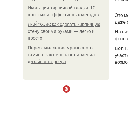
Имитация кирпичной кладки: 10
Это м
простых и эффективных методов
даже 
ЛАЙФХАК: как сделать кирпичную
На ни
стену своими руками — легко и
фото 
просто
Вот, 
Переосмысление мраморного
участ
камина: как пенопласт изменил
возмо
дизайн интерьера