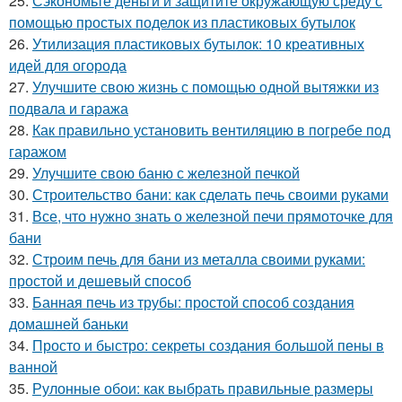
25.
Сэкономьте деньги и защитите окружающую среду с
помощью простых поделок из пластиковых бутылок
26.
Утилизация пластиковых бутылок: 10 креативных
идей для огорода
27.
Улучшите свою жизнь с помощью одной вытяжки из
подвала и гаража
28.
Как правильно установить вентиляцию в погребе под
гаражом
29.
Улучшите свою баню с железной печкой
30.
Строительство бани: как сделать печь своими руками
31.
Все, что нужно знать о железной печи прямоточке для
бани
32.
Строим печь для бани из металла своими руками:
простой и дешевый способ
33.
Банная печь из трубы: простой способ создания
домашней баньки
34.
Просто и быстро: секреты создания большой пены в
ванной
35.
Рулонные обои: как выбрать правильные размеры