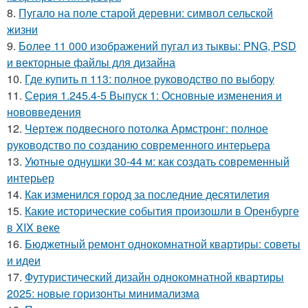
8.
Пугало на поле старой деревни: символ сельской
жизни
9.
Более 11 000 изображений пугал из тыквы: PNG, PSD
и векторные файлы для дизайна
10.
Где купить п 113: полное руководство по выбору
11.
Серия 1.245.4-5 Выпуск 1: Основные изменения и
нововведения
12.
Чертеж подвесного потолка Армстронг: полное
руководство по созданию современного интерьера
13.
Уютные однушки 30-44 м: как создать современный
интерьер
14.
Как изменился город за последние десятилетия
15.
Какие исторические события произошли в Оренбурге
в XIX веке
16.
Бюджетный ремонт однокомнатной квартиры: советы
и идеи
17.
Футуристический дизайн однокомнатной квартиры
2025: новые горизонты минимализма