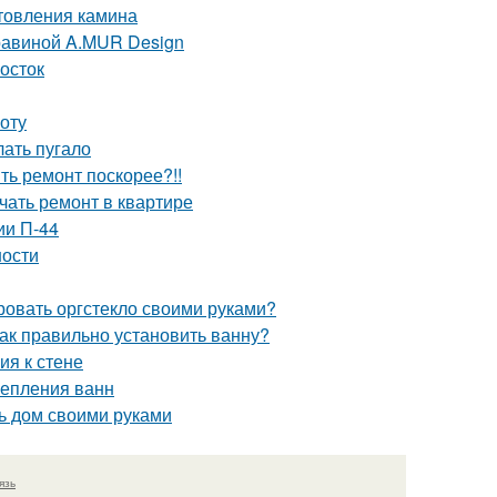
отовления камина
равиной A.MUR Design
мосток
оту
лать пугало
ить ремонт поскорее?!!
ачать ремонт в квартире
ии П-44
ности
ровать оргстекло своими руками?
ак правильно установить ванну?
ия к стене
репления ванн
ь дом своими руками
язь