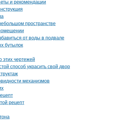
оветы и рекомендации
инструкция
ла
 небольшом пространстве
 помещении
бавиться от воды в подвале
ых бутылок
ю этих чертежей
той способ украсить свой двор
структаж
овидности механизмов
их
рецепт
стой рецепт
тона