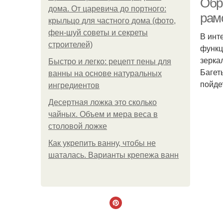
Обр
дома. От царевича до портного:
рам
крыльцо для частного дома (фото,
фен-шуй советы и секреты
В инт
строителей)
функц
зерка
Быстро и легко: рецепт пены для
Багет
ванны на основе натуральных
пойде
ингредиентов
Десертная ложка это сколько
чайных. Объем и мера веса в
столовой ложке
Как укрепить ванну, чтобы не
шаталась. Варианты крепежа ванн