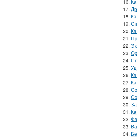
16.
Ка
17.
Др
18.
Ка
19.
Сп
20.
Ка
21.
Пр
22.
Эк
23.
Ор
24.
Ст
25.
Уд
26.
Ка
27.
Ка
28.
Со
29.
Со
30.
За
31.
Ка
32.
Фа
33.
Ва
34.
Бе