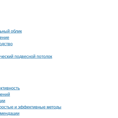
льный облик
шение
одство
ический подвесной потолок
ективность
лений
ции
 простые и эффективные методы
комендации