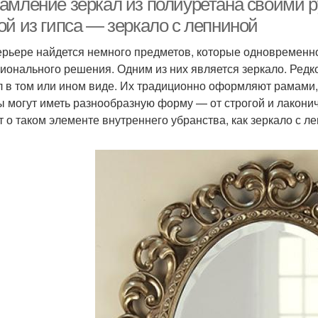
амление зеркал из полиуретана своими р
ой из гипса — зеркало с лепниной
ерьере найдется немного предметов, которые одновременно
ионального решения. Одним из них является зеркало. Редк
л в том или ином виде. Их традиционно оформляют рамами
ы могут иметь разнообразную форму — от строгой и лаконич
т о таком элементе внутреннего убранства, как зеркало с ле