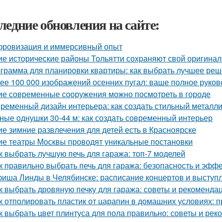
ледние обновления на сайте:
ровизация и иммерсивный опыт
ие исторические районы Тольятти сохраняют свой оригина
грамма для планировки квартиры: как выбрать лучшее ре
ее 100 000 изображений осенних пугал: ваше полное руков
ие современные сооружения можно посмотреть в городе
ременный дизайн интерьера: как создать стильный металл
ные однушки 30-44 м: как создать современный интерьер
ие зимние развлечения для детей есть в Красноярске
ие театры Москвы проводят уникальные постановки
к выбрать лучшую печь для гаража: топ-7 моделей
к правильно выбрать печь для гаража: безопасность и эфф
иша Линды в Челябинске: расписание концертов и выступ
к выбрать дровяную печку для гаража: советы и рекоменда
к отполировать пластик от царапин в домашних условиях:
к выбрать цвет плинтуса для пола правильно: советы и ре