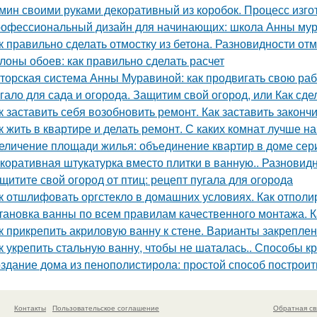
мин своими руками декоративный из коробок. Процесс изг
офессиональный дизайн для начинающих: школа Анны му
к правильно сделать отмостку из бетона. Разновидности от
лоны обоев: как правильно сделать расчет
торская система Анны Муравиной: как продвигать свою раб
гало для сада и огорода. Защитим свой огород, или Как сде
к заставить себя возобновить ремонт. Как заставить законч
к жить в квартире и делать ремонт. С каких комнат лучше н
еличение площади жилья: объединение квартир в доме сер
коративная штукатурка вместо плитки в ванную.. Разновид
щитите свой огород от птиц: рецепт пугала для огорода
к отшлифовать оргстекло в домашних условиях. Как отполи
тановка ванны по всем правилам качественного монтажа. К
к прикрепить акриловую ванну к стене. Варианты закреплен
к укрепить стальную ванну, чтобы не шаталась.. Способы к
здание дома из пенополистирола: простой способ построит
Контакты
Пользовательское соглашение
Обратная св