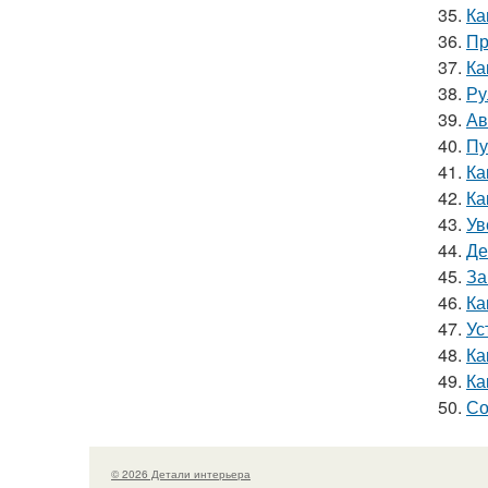
35.
Ка
36.
Пр
37.
Ка
38.
Ру
39.
Ав
40.
Пу
41.
Ка
42.
Ка
43.
Ув
44.
Де
45.
За
46.
Ка
47.
Ус
48.
Ка
49.
Ка
50.
Со
© 2026 Детали интерьера