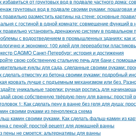
к избавиться от грунтовых вод в подвале частного дома: с
енаж грунтовых вод в подвале своими руками: пошаговая 
к правильно разместить картины на стене: основные прави
альня с гостиной в одной комнате: совмещение функций в
к правильно установить дренажную систему в подвальном
облемы с водоотведением в промышленных зданиях: как из
ологично и экономно: 100 идей для переработки пластиков
кестр CAGMO Санкт-Петербург: история и достижения
ройте свою собственную стальную печь для бани с помощь
ивительные куклы для сада, сделанные своими руками: прос
к сделать отмостку из бетона своими руками: подробный ин
кая кровать лучше с подъемным механизмом или без. Разн
здайте уникальные тарелки: ручная роспись для начинающ
здай свою собственную твёрдую пену для ванны: простой 
головок 1: Как сделать пену в ванне без геля для душа: про
мин своими руками из пеноплекса схема
льш камин своими руками. Как сделать фальш-камин из кар
нна с пеной: простой рецепт для домашней ванны
з пены не смоется: альтернативы для ванны