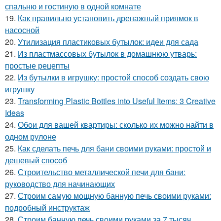
спальню и гостиную в одной комнате
19.
Как правильно установить дренажный приямок в
насосной
20.
Утилизация пластиковых бутылок: идеи для сада
21.
Из пластмассовых бутылок в домашнюю утварь:
простые рецепты
22.
Из бутылки в игрушку: простой способ создать свою
игрушку
23.
Transforming Plastic Bottles into Useful Items: 3 Creative
Ideas
24.
Обои для вашей квартиры: сколько их можно найти в
одном рулоне
25.
Как сделать печь для бани своими руками: простой и
дешевый способ
26.
Строительство металлической печи для бани:
руководство для начинающих
27.
Строим самую мощную банную печь своими руками:
подробный инструктаж
28.
Строим банную печь своими руками за 7 тысяч