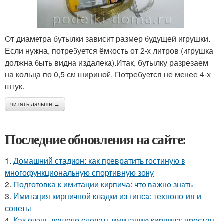
От диаметра бутылки зависит размер будущей игрушки.
Если нужна, потребуется ёмкость от 2-х литров (игрушка
должна быть видна издалека).Итак, бутылку разрезаем
на кольца по 0,5 см шириной. Потребуется не менее 4-х
штук.
читать дальше →
Последние обновления на сайте:
1.
Домашний стадион: как превратить гостиную в
многофункциональную спортивную зону
2.
Подготовка к имитации кирпича: что важно знать
3.
Имитация кирпичной кладки из гипса: технология и
советы
4.
Как очень дешево сделать имитацию кирпича: простая