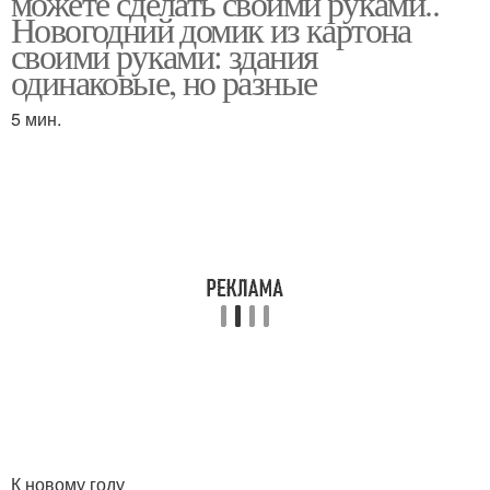
можете сделать своими руками..
Новогодний домик из картона
своими руками: здания
одинаковые, но разные
Домики по простым
Домик из солёного
мастер-классам
теста
5 мин.
Домики из бумаги
Цветные домики
Домики для аппликации
Рождественский домик
Домик с подсветкой
Домик из коробки
К новому году