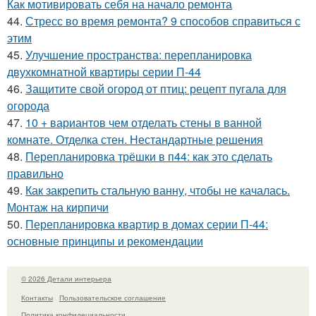
Как мотивировать себя на начало ремонта
44.
Стресс во время ремонта? 9 способов справиться с
этим
45.
Улучшение пространства: перепланировка
двухкомнатной квартиры серии П-44
46.
Защитите свой огород от птиц: рецепт пугала для
огорода
47.
10 + вариантов чем отделать стены в ванной
комнате. Отделка стен. Нестандартные решения
48.
Перепланировка трёшки в п44: как это сделать
правильно
49.
Как закрепить стальную ванну, чтобы не качалась.
Монтаж на кирпичи
50.
Перепланировка квартир в домах серии П-44:
основные принципы и рекомендации
© 2026 Детали интерьера
Контакты
Пользовательское соглашение
Политика конфидециальности