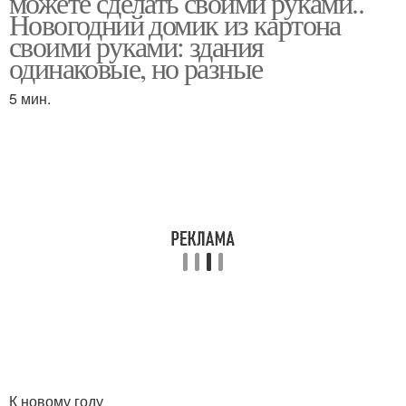
можете сделать своими руками..
Новогодний домик из картона
своими руками: здания
одинаковые, но разные
Домики по простым
Домик из солёного
мастер-классам
теста
5 мин.
Домики из бумаги
Цветные домики
Домики для аппликации
Рождественский домик
Домик с подсветкой
Зимний домик
К новому году