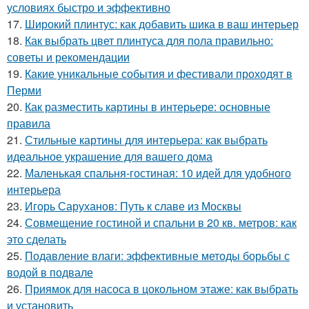
условиях быстро и эффективно
17.
Широкий плинтус: как добавить шика в ваш интерьер
18.
Как выбрать цвет плинтуса для пола правильно:
советы и рекомендации
19.
Какие уникальные события и фестивали проходят в
Перми
20.
Как разместить картины в интерьере: основные
правила
21.
Стильные картины для интерьера: как выбрать
идеальное украшение для вашего дома
22.
Маленькая спальня-гостиная: 10 идей для удобного
интерьера
23.
Игорь Саруханов: Путь к славе из Москвы
24.
Совмещение гостиной и спальни в 20 кв. метров: как
это сделать
25.
Подавление влаги: эффективные методы борьбы с
водой в подвале
26.
Приямок для насоса в цокольном этаже: как выбрать
и установить