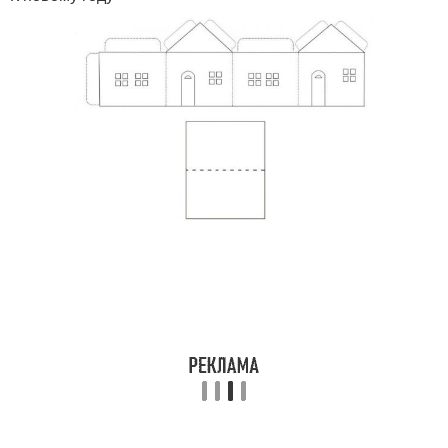
Домик из подручных
Домик из бумаги
материалов
Домик для детей
Домики из картона
Красочный домик
Домик из веток
Домик из природных
материалов