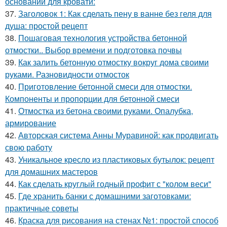
оснований для кровати:
37.
Заголовок 1: Как сделать пену в ванне без геля для
душа: простой рецепт
38.
Пошаговая технология устройства бетонной
отмостки.. Выбор времени и подготовка почвы
39.
Как залить бетонную отмостку вокруг дома своими
руками. Разновидности отмосток
40.
Приготовление бетонной смеси для отмостки.
Компоненты и пропорции для бетонной смеси
41.
Отмостка из бетона своими руками. Опалубка,
армирование
42.
Авторская система Анны Муравиной: как продвигать
свою работу
43.
Уникальное кресло из пластиковых бутылок: рецепт
для домашних мастеров
44.
Как сделать круглый годный профит с "колом веси"
45.
Где хранить банки с домашними заготовками:
практичные советы
46.
Краска для рисования на стенах №1: простой способ