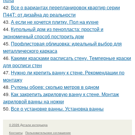
пола
42.
Все о вариантах перепланировок квартир серии
П44Т: от дизайна до реальности
43.
А если не хочется плитку. Пол на кухне
44.
Купольный дом из пенопласта: простой и
экономичный способ построить дом
45.
Профлистовая облицовка: идеальный выбор для
металлического каркаса
46.
Какими красками расписать стену. Темперные краски
для росписи стен
47.
Нужно ли крепить ванну к стене. Рекомендации по
монтажу
48.
Рулоны обоев: сколько метров в одном
49.
Как закрепить акриловую ванну к стене. Монтаж
акриловой ванны на ножки
50.
Все о установке ванны. Установка ванны
© 2026 Детали интерьера
Контакты
Пользовательское соглашение