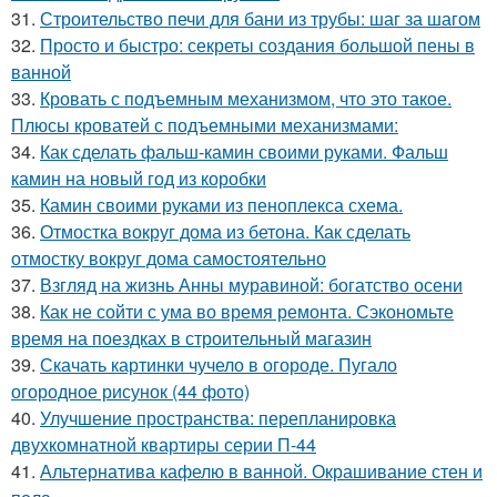
31.
Строительство печи для бани из трубы: шаг за шагом
32.
Просто и быстро: секреты создания большой пены в
ванной
33.
Кровать с подъемным механизмом, что это такое.
Плюсы кроватей с подъемными механизмами:
34.
Как сделать фальш-камин своими руками. Фальш
камин на новый год из коробки
35.
Камин своими руками из пеноплекса схема.
36.
Отмостка вокруг дома из бетона. Как сделать
отмостку вокруг дома самостоятельно
37.
Взгляд на жизнь Анны муравиной: богатство осени
38.
Как не сойти с ума во время ремонта. Сэкономьте
время на поездках в строительный магазин
39.
Скачать картинки чучело в огороде. Пугало
огородное рисунок (44 фото)
40.
Улучшение пространства: перепланировка
двухкомнатной квартиры серии П-44
41.
Альтернатива кафелю в ванной. Окрашивание стен и