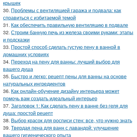
крышек
30.
Проблемы с вентиляцией гаража и подвала: как
справиться с избитаемой темой
31.
Как обеспечить правильную вентиляцию в подвале
32.
Строим банную печь из железа своими руками: этапы
и подсказки
33.
Простой способ сделать густую пену в ванной в
домашних условиях
34.
Переход на пену для ванны: лучший выбор для
вашего душа
35.
Быстро и легко: рецепт пены для ванны на основе
натуральных ингредиентов
36.
Как онлайн-обучение дизайну интерьера может
помочь вам создать идеальный интерьер
37.
Заголовок 1: Как сделать пену в ванне без геля для
душа: простой рецепт
38.
Выбор красок для росписи стен: все, что нужно знать
39.
Твердая пена для ванн с лавандой: улучшение
вашего гигиенического опыта