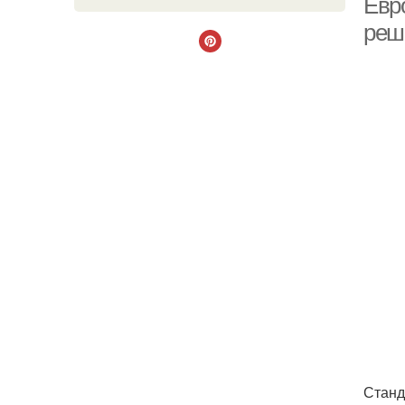
Евр
реш
Станд