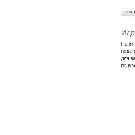
читат
Иде
Понят
подст
для в
почув