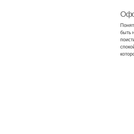
Офо
Понят
быть 
поист
споко
котор