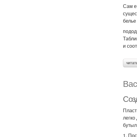
Сам е
сущес
белье
подод
Табли
и соо
читат
Вас
Соз
Пласт
легко
бутыл
1. По