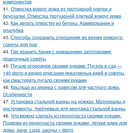
компонентов
41.
Отмостка вокруг дома из тротуарной плитки и
брусчатки. Отмостка тротуарной плиткой вокруг дома
42.
Как делать отмостку из бетона. Армирование и
опалубка
43.
Способы сохранить отношения во время ремонта:
советы для пар
44.
Где хранить банки с домашними заготовками:
практичные советы
45.
Пугало огородное своими руками. Пугало в сад —
140 фото и видео описание креативных идей и советы,
как смастерить пугало своими руками
46.
Крыльцо из дерева с навесом для частного дома.
Особенности
47.
Установка стальной ванны на ножках. Материалы и
инструменты, требуемые для монтажа стальной ванны
48.
Что можно сделать из пенопласта своими руками.
Поделки из пенопласта своими руками: легкие идеи для
дома, дачи, сада, школы + фото