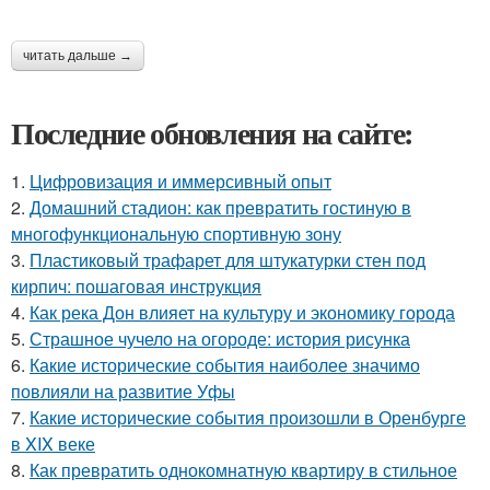
читать дальше →
Последние обновления на сайте:
1.
Цифровизация и иммерсивный опыт
2.
Домашний стадион: как превратить гостиную в
многофункциональную спортивную зону
3.
Пластиковый трафарет для штукатурки стен под
кирпич: пошаговая инструкция
4.
Как река Дон влияет на культуру и экономику города
5.
Страшное чучело на огороде: история рисунка
6.
Какие исторические события наиболее значимо
повлияли на развитие Уфы
7.
Какие исторические события произошли в Оренбурге
в XIX веке
8.
Как превратить однокомнатную квартиру в стильное