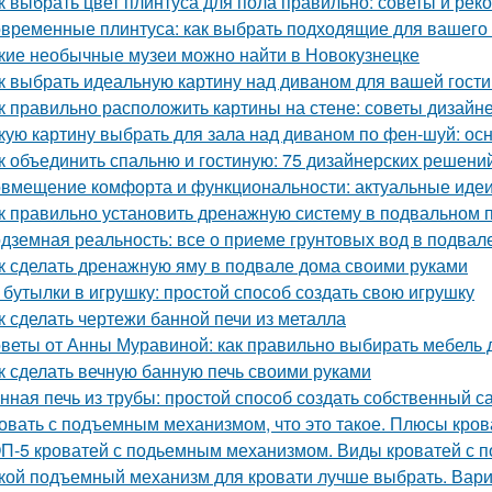
к выбрать цвет плинтуса для пола правильно: советы и ре
временные плинтуса: как выбрать подходящие для вашего
кие необычные музеи можно найти в Новокузнецке
к выбрать идеальную картину над диваном для вашей гост
к правильно расположить картины на стене: советы дизайн
кую картину выбрать для зала над диваном по фен-шуй: о
к объединить спальню и гостиную: 75 дизайнерских решени
вмещение комфорта и функциональности: актуальные идеи
к правильно установить дренажную систему в подвальном
дземная реальность: все о приеме грунтовых вод в подвал
к сделать дренажную яму в подвале дома своими руками
 бутылки в игрушку: простой способ создать свою игрушку
к сделать чертежи банной печи из металла
веты от Анны Муравиной: как правильно выбирать мебель 
к сделать вечную банную печь своими руками
нная печь из трубы: простой способ создать собственный с
овать с подъемным механизмом, что это такое. Плюсы кро
П-5 кроватей с подьемным механизмом. Виды кроватей с
кой подъемный механизм для кровати лучше выбрать. Вар