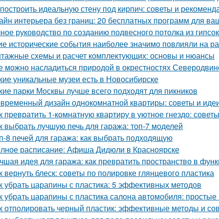
 построить идеальную стену под кирпич: советы и рекоменд
айн интерьера без границ: 20 бесплатных программ для ва
ное руководство по созданию подвесного потолка из гипсок
ие исторические события наиболее значимо повлияли на р
тажные схемы и расчет комплектующих: основы и нюансы
е можно насладиться природой в окрестностях Северодвин
кие уникальные музеи есть в Новосибирске
кие парки Москвы лучше всего подходят для пикников
временный дизайн однокомнатной квартиры: советы и иде
к превратить 1-комнатную квартиру в уютное гнездо: совет
к выбрать лучшую печь для гаража: топ-7 моделей
п-8 печей для гаража: как выбрать подходящую
лное расписание: Афиша Дидюли в Красноярске
чшая идея для гаража: как превратить пространство в фу
к вернуть блеск: советы по полировке глянцевого пластика
к убрать царапины с пластика: 5 эффективных методов
к убрать царапины с пластика салона автомобиля: просты
к отполировать черный пластик: эффективные методы и со