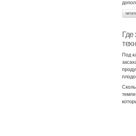
допол
читат
Где
тех
Под к
засах
проду
плодо
Сколь
темпе
котор