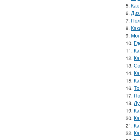
5.
Как
6.
Диз
7.
Пол
8.
Как
9.
Мон
10.
Гд
11.
Ка
12.
Ка
13.
Со
14.
Ка
15.
Ка
16.
То
17.
По
18.
Лу
19.
Ка
20.
Ка
21.
Ка
22.
Ка