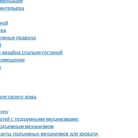
комендации
 интерьера
иной
ера
сновные правила
й
 дизайна спальни-гостиной
 помещении
е
для своего дома
ауну
ватей с подъемными механизмами:
 подъемным механизмом
ианты подъемных механизмов для кровати,