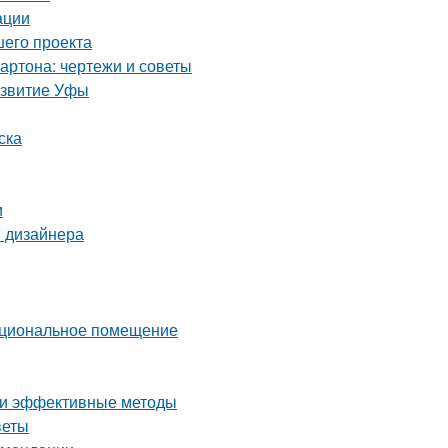
ации
шего проекта
артона: чертежи и советы
азвитие Уфы
ска
и
ы дизайнера
нкциональное помещение
е и эффективные методы
веты