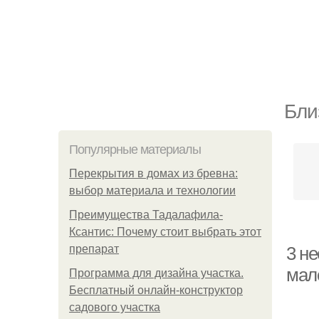
Бли
Популярные материалы
Перекрытия в домах из бревна:
выбор материала и технологии
Преимущества Тадалафила-
Ксантис: Почему стоит выбрать этот
препарат
3 н
мало
Программа для дизайна участка.
Бесплатный онлайн-конструктор
садового участка