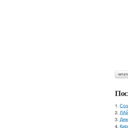
читат
Пос
1.
Соз
2.
ЛАЙ
3.
Дек
4.
Кир