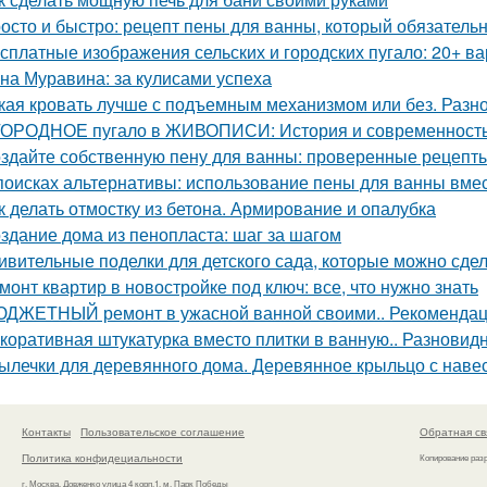
осто и быстро: рецепт пены для ванны, который обязатель
сплатные изображения сельских и городских пугало: 20+ в
на Муравина: за кулисами успеха
кая кровать лучше с подъемным механизмом или без. Разн
ОРОДНОЕ пугало в ЖИВОПИСИ: История и современност
здайте собственную пену для ванны: проверенные рецепты
поисках альтернативы: использование пены для ванны вмес
к делать отмостку из бетона. Армирование и опалубка
здание дома из пенопласта: шаг за шагом
ивительные поделки для детского сада, которые можно сде
монт квартир в новостройке под ключ: все, что нужно знать
ДЖЕТНЫЙ ремонт в ужасной ванной своими.. Рекомендац
коративная штукатурка вместо плитки в ванную.. Разновид
ылечки для деревянного дома. Деревянное крыльцо с наве
Контакты
Пользовательское соглашение
Обратная св
Политика конфидециальности
Копирование раз
г. Москва, Довженко улица 4 корп.1, м. Парк Победы