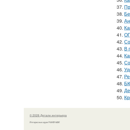
37.
Пр
38.
Бе
39.
Ан
40.
Ка
41.
ОГ
42.
Со
43.
В 
44.
Ка
45.
Со
46.
Уд
47.
Ре
48.
БЮ
49.
Де
50.
Кр
© 2026 Детали интерьера
Интересные идеи Handmade!