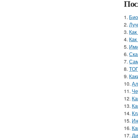
Пос
1.
Био
2.
Луч
3.
Как
4.
Как
5.
Ими
6.
Ска
7.
Сам
8.
ТОП
9.
Как
10.
Ал
11.
Че
12.
Ка
13.
Ка
14.
Кл
15.
Ин
16.
Ка
17.
Ди