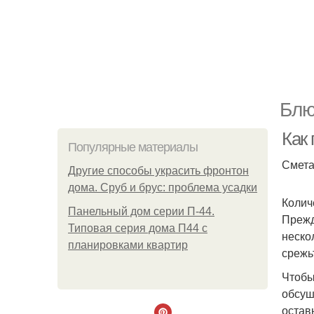
Блю
Как 
Популярные материалы
Смета
Другие способы украсить фронтон
дома. Сруб и брус: проблема усадки
Колич
Панельный дом серии П-44.
Прежд
Типовая серия дома П44 с
неско
планировками квартир
срежь
Чтобы
обсуш
остав