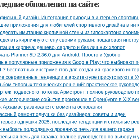
ледние обновления на сайте:
фильный дизайн. Интеграция природы в интерьер спортив
шие приложения для любителей спортивного дизайна в инт
 сделать имитацию кирпичной стены из гипсокартона своим
 сделать кирпичную стену своими руками: пошаговая инстр
тация кирпича: дешево, сердито и без лишних хлопот
чать Planner 5D 2.36.0 для Android: Просто и Удобно
ые популярные приложения в Google Play: что выбирают п
-7 бесплатных инструментов для создания красивого инте
ие современные тенденции в архитектуре присутствуют в У
ьбом типовых технических решений: практическое руковод
ртеж подвесного потолка Армстронг: полное руководство 
кие исторические события произошли в Оренбурге в XIX ве
к Арзамас развивался с момента основания
ассный ремонт однушки без дизайнера: советы и идеи
терьер однушки 2025: последние тенденции и стильные р
к выбрать подходящую дровяную печь для вашего гаража
зельная печь для гаража: полное руководство по выбору и 