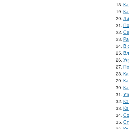
18.
Ка
19.
Ка
20.
Ли
21.
По
22.
Се
23.
Ра
24.
В 
25.
Вл
26.
Ул
27.
По
28.
Ка
29.
Ка
30.
Ка
31.
Ут
32.
Ка
33.
Ка
34.
Со
35.
Ст
36.
Ка