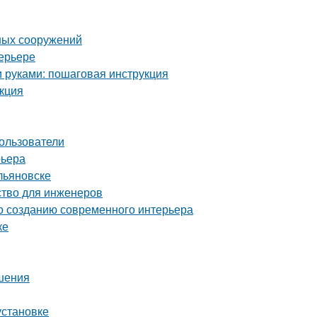
ных сооружений
ерьере
и руками: пошаговая инструкция
укция
ользователи
рьера
льяновске
ство для инженеров
по созданию современного интерьера
ке
ешения
установке