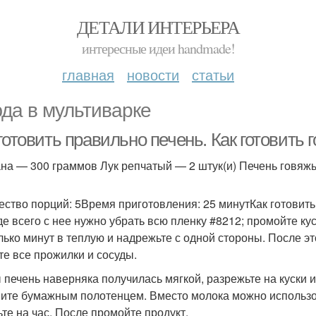
ДЕТАЛИ ИНТЕРЬЕРА
интересные идеи handmade!
главная
новости
статьи
да в мультиварке
готовить правильно печень. Как готовить
на — 300 граммов Лук репчатый — 2 штук(и) Печень говяж
ество порций: 5Время приготовления: 25 минутКак готовить
е всего с нее нужно убрать всю пленку #8212; промойте ку
лько минут в теплую и надрежьте с одной стороны. После э
те все прожилки и сосуды.
 печень наверняка получилась мягкой, разрежьте на куски и
ите бумажным полотенцем. Вместо молока можно использов
ьте на час. После промойте продукт.