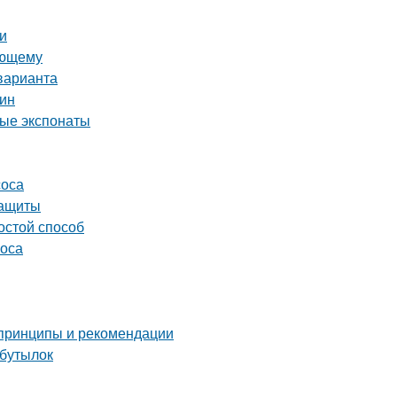
и
ающему
варианта
тин
ные экспонаты
соса
защиты
остой способ
соса
 принципы и рекомендации
 бутылок