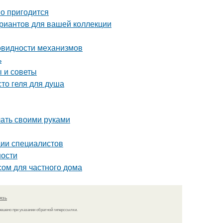
но пригодится
ариантов для вашей коллекции
овидности механизмов
ь
 и советы
то геля для душа
лать своими руками
ии специалистов
ности
сом для частного дома
язь
решено при указании обратной гиперссылки.