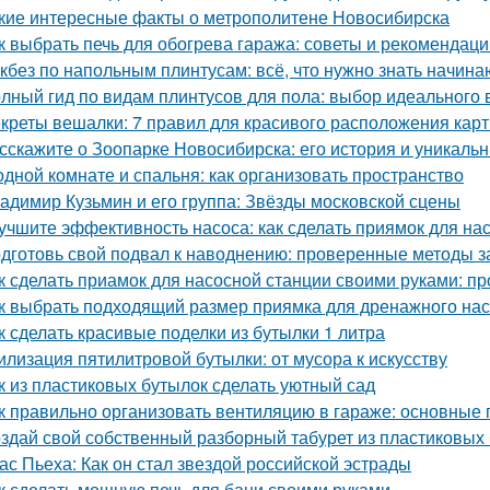
кие интересные факты о метрополитене Новосибирска
к выбрать печь для обогрева гаража: советы и рекомендаци
кбез по напольным плинтусам: всё, что нужно знать начин
лный гид по видам плинтусов для пола: выбор идеального 
креты вешалки: 7 правил для красивого расположения кар
сскажите о Зоопарке Новосибирска: его история и уникаль
одной комнате и спальня: как организовать пространство
адимир Кузьмин и его группа: Звёзды московской сцены
учшите эффективность насоса: как сделать приямок для на
дготовь свой подвал к наводнению: проверенные методы 
к сделать приамок для насосной станции своими руками: пр
к выбрать подходящий размер приямка для дренажного на
к сделать красивые поделки из бутылки 1 литра
илизация пятилитровой бутылки: от мусора к искусству
к из пластиковых бутылок сделать уютный сад
к правильно организовать вентиляцию в гараже: основные
здай свой собственный разборный табурет из пластиковых
ас Пьеха: Как он стал звездой российской эстрады
к сделать мощную печь для бани своими руками