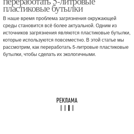
переработать 5-литровые
пластиковые бутылки
В наше время проблема загрязнения окружающей
Сад с горизонтальным
Травы в домашних
среды становится всё более актуальной. Одним из
креплением
условиях
источников загрязнения являются пластиковые бутылки,
которые используются повсеместно. В этой статье мы
рассмотрим, как переработать 5-литровые пластиковые
бутылки, чтобы сделать их экологичными.
Принцип из
Бутылки для хранения
пластиковых бутылок
Бутылки для
Домашний уборка
организации
Бутылки для детей