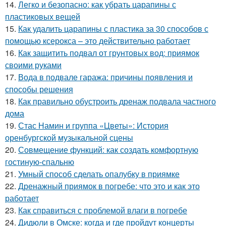
14.
Легко и безопасно: как убрать царапины с
пластиковых вещей
15.
Как удалить царапины с пластика за 30 способов с
помощью ксерокса – это действительно работает
16.
Как защитить подвал от грунтовых вод: приямок
своими руками
17.
Вода в подвале гаража: причины появления и
способы решения
18.
Как правильно обустроить дренаж подвала частного
дома
19.
Стас Намин и группа «Цветы»: История
оренбургской музыкальной сцены
20.
Совмещение функций: как создать комфортную
гостиную-спальню
21.
Умный способ сделать опалубку в приямке
22.
Дренажный приямок в погребе: что это и как это
работает
23.
Как справиться с проблемой влаги в погребе
24.
Дидюли в Омске: когда и где пройдут концерты