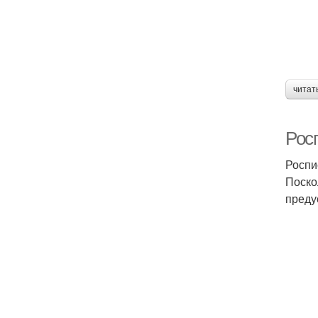
читат
Рос
Роспи
Поско
преду