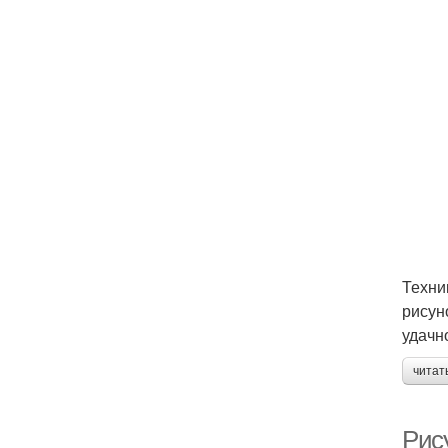
Техни
рисун
удачн
читат
Рис