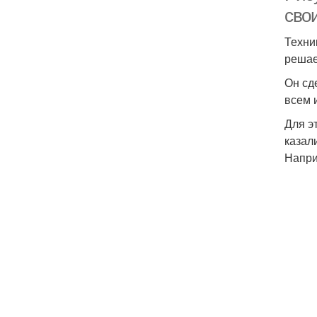
сво
Техни
решае
Он сд
всем 
Для э
казал
Напри