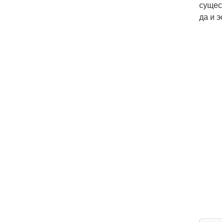
сущес
да и 