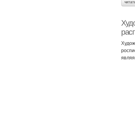
читат
Худ
расп
Худож
роспи
являя