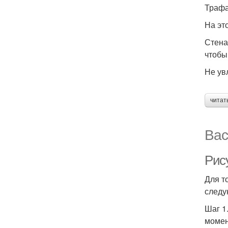
Трафа
На эт
Стена
чтобы
Не ув
читат
Вас
Рису
Для т
следу
Шаг 1
момен