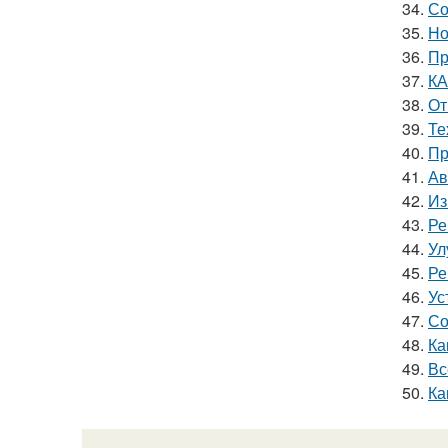
34.
Со
35.
Но
36.
Пр
37.
КА
38.
От
39.
Те
40.
Пр
41.
Ав
42.
Из
43.
Ре
44.
Ул
45.
Ре
46.
Ус
47.
Со
48.
Ка
49.
Вс
50.
Ка