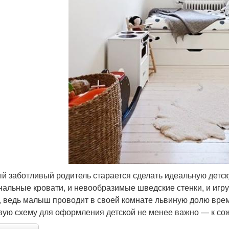
й заботливый родитель старается сделать идеальную детску
нальные кровати, и невообразимые шведские стенки, и игруш
, ведь малыш проводит в своей комнате львиную долю врем
вую схему для оформления детской не менее важно — к со