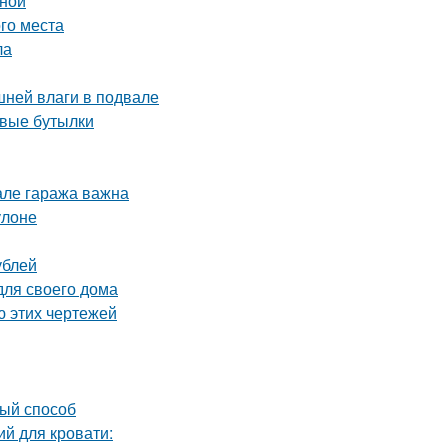
иной
ого места
ла
шней влаги в подвале
овые бутылки
але гаража важна
улоне
ублей
для своего дома
ю этих чертежей
вый способ
й для кровати: