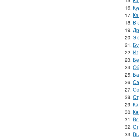
15.
Ка
16.
Ку
17.
Ка
18.
В 
19.
Др
20.
Эк
21.
Бу
22.
Иг
23.
Бе
24.
Об
25.
Ба
26.
Сэ
27.
Со
28.
Ст
29.
Ка
30.
Ка
31.
Вс
32.
Ст
33.
Вы