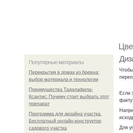
Цве
Диз
Популярные материалы
Чтобы
Перекрытия в домах из бревна:
переп
выбор материала и технологии
Преимущества Тадалафила-
Если 
Ксантис: Почему стоит выбрать этот
факту
препарат
Напри
Программа для дизайна участка.
исход
Бесплатный онлайн-конструктор
Для у
садового участка