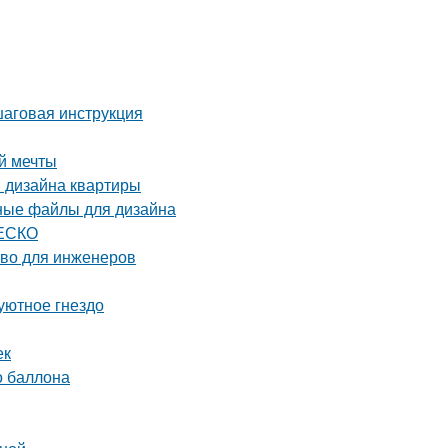
шаговая инструкция
й мечты
я дизайна квартиры
рные файлы для дизайна
НЕСКО
тво для инженеров
уютное гнездо
ек
о баллона