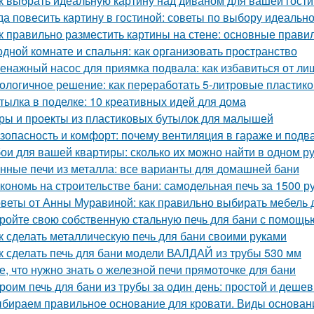
к выбрать идеальную картину над диваном для вашей гост
да повесить картину в гостиной: советы по выбору идеальн
к правильно разместить картины на стене: основные прави
одной комнате и спальня: как организовать пространство
енажный насос для приямка подвала: как избавиться от ли
ологичное решение: как переработать 5-литровые пластик
тылка в поделке: 10 креативных идей для дома
ры и проекты из пластиковых бутылок для малышей
зопасность и комфорт: почему вентиляция в гараже и подв
ои для вашей квартиры: сколько их можно найти в одном р
нные печи из металла: все варианты для домашней бани
кономь на строительстве бани: самодельная печь за 1500 р
веты от Анны Муравиной: как правильно выбирать мебель 
ройте свою собственную стальную печь для бани с помощь
к сделать металлическую печь для бани своими руками
к сделать печь для бани модели ВАЛДАЙ из трубы 530 мм
е, что нужно знать о железной печи прямоточке для бани
роим печь для бани из трубы за один день: простой и деше
бираем правильное основание для кровати. Виды основани