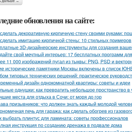
ь дальше →
ледние обновления на сайте:
 сделать декоративную кирпичную стену своими руками: по
 сделать имитацию кирпичной стены: 10 стильных примеров
платные 3D-дизайнерские инструменты для создания ваше
дайте свой мечтный интерьер: 17 бесплатных программ дл
ее 11 000 изображений пугал из тыквы: PNG, PSD и векто
ие исторические памятники Москвы включены в список Ю
бом типовых технических решений: практическое руководс
ременный дизайн однокомнатной квартиры: советы и идеи
льные однушки: как превратить небольшое пространство в 
чшие места для отдыха в Сочи: от моря до гор
ава призывников: что должен знать каждый молодой челов
ономичная печь для гаража: как сделать обогрев из газовог
к выбрать плинтус для ламината: советы профессионалов
лная инструкция по созданию дренажа в подвале дома