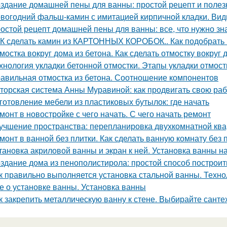
здание домашней пены для ванны: простой рецепт и поле
вогодний фальш-камин с имитацией кирпичной кладки. Ви
остой рецепт домашней пены для ванны: все, что нужно зн
К сделать камин из КАРТОННЫХ КОРОБОК.. Как подобрать 
мостка вокруг дома из бетона. Как сделать отмостку вокруг
хнология укладки бетонной отмостки. Этапы укладки отмост
авильная отмостка из бетона. Соотношение компонентов
торская система Анны Муравиной: как продвигать свою раб
готовление мебели из пластиковых бутылок: где начать
монт в новостройке с чего начать. С чего начать ремонт
учшение пространства: перепланировка двухкомнатной ква
монт в ванной без плитки. Как сделать ванную комнату без 
тановка акриловой ванны и экран к ней. Установка ванны на
здание дома из пенополистирола: простой способ построит
к правильно выполняется установка стальной ванны. Техно
е о установке ванны. Установка ванны
к закрепить металлическую ванну к стене. Выбирайте санте