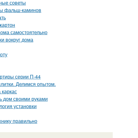
зные советы
ды фальш-каминов
ать
картон
 дома самостоятельно
ки вокруг дома
оту
ртиры серии П-44
плитки. Делимся опытом.
 каркас
ь дом своими руками
логия установки
хнику правильно