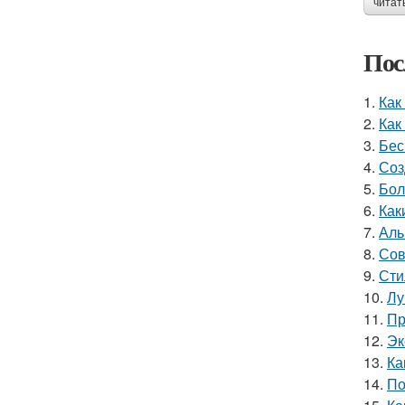
читат
Пос
1.
Как
2.
Как
3.
Бес
4.
Соз
5.
Бол
6.
Как
7.
Аль
8.
Сов
9.
Сти
10.
Лу
11.
Пр
12.
Эк
13.
Ка
14.
По