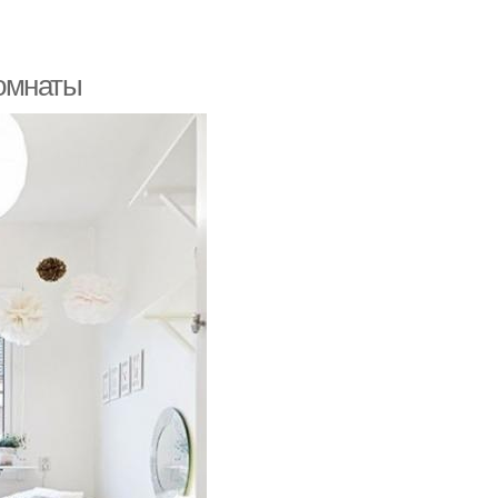
омнаты