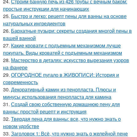
24.
Строим банную печь из 426 трубы с вечным баком:
простые инструкции для начинающих
25.
Быстро и легко: рецепт пены для ванны на основе
натуральных ингредиентов
26.
Бархатные пузыри: секреты создания многой пены в
вашей ванной
27.
Какие кровати с подъемным механизмом лучше
покупать. Виды кроватей с подъемным механизмом
28.
Мастерство в деталях: искусство вырезания узоров
на фанере
29.
ОГОРОДНОЕ пугало в ЖИВОПИСИ: История и
современность
30.
Декоративный камин из пенопласта. Плюсы и
минусы использования пенопласта для камина
31.
Создай свою собственную домашнюю пену для
ванны: простой рецепт и инструкция
32.
Твердая пена для ванны: все, что нужно знать о
новом удобстве
33.
Заголовок 1: Всё, что нужно знать о желейной пенe