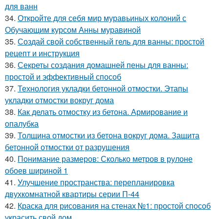
для ванн
34.
Откройте для себя мир муравьиных колоний с
Обучающим курсом Анны муравиной
35.
Создай свой собственный гель для ванны: простой
рецепт и инструкция
36.
Секреты создания домашней пены для ванны:
простой и эффективный способ
37.
Технология укладки бетонной отмостки. Этапы
укладки отмостки вокруг дома
38.
Как делать отмостку из бетона. Армирование и
опалубка
39.
Толщина отмостки из бетона вокруг дома. Защита
бетонной отмостки от разрушения
40.
Понимание размеров: Сколько метров в рулоне
обоев шириной 1
41.
Улучшение пространства: перепланировка
двухкомнатной квартиры серии П-44
42.
Краска для рисования на стенах №1: простой способ
украсить свой дом