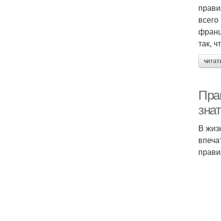
прави
всего
франц
так, 
читат
Прав
зна
В жиз
впеча
прави