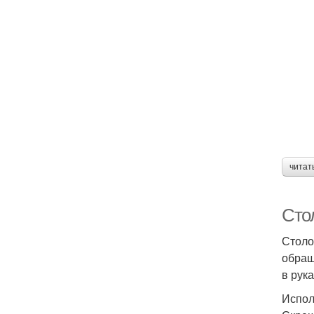
читат
Сто
Столо
обращ
в рук
Испол