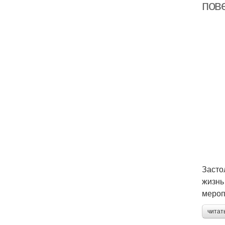
пов
Засто
жизнь
мероп
читат