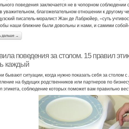
льного поведения заключается не в чопорном соблюдении 
 в уважительном, благожелательном отношении к другому чел
узский писатель-моралист Жан де Лабрюйер, «суть учтивост
чтобы наши ближние были довольны и нами, и самими собой
ь дальше →
ила поведения за столом. 15 правил этик
ть каждый
ни бывают ситуации, когда нужно показать себя за столом 
тление на будущих родственников или партнеров по бизнесу
л этикета, соблюдение которых поможет вам правильно вест