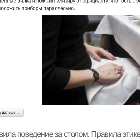
енные вилка и нож сигнализируют официанту, что гость с б
положить приборы параллельно.
ь дальше →
вила поведение за столом. Правила этике