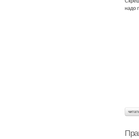
Скрещ
надо 
читат
Пра