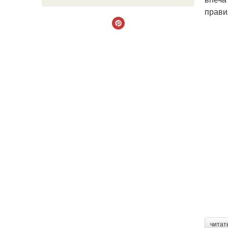
прави
читат