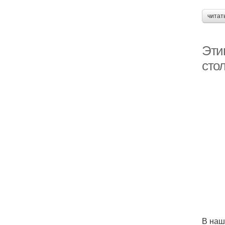
читат
Эти
сто
В наш