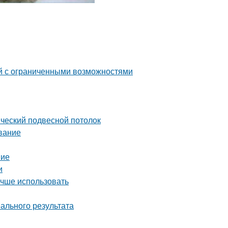
й с ограниченными возможностями
ический подвесной потолок
ивание
ние
и
учше использовать
ального результата