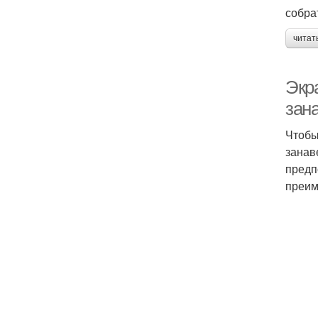
собра
читат
Экра
зан
Чтобы
занав
предп
преим