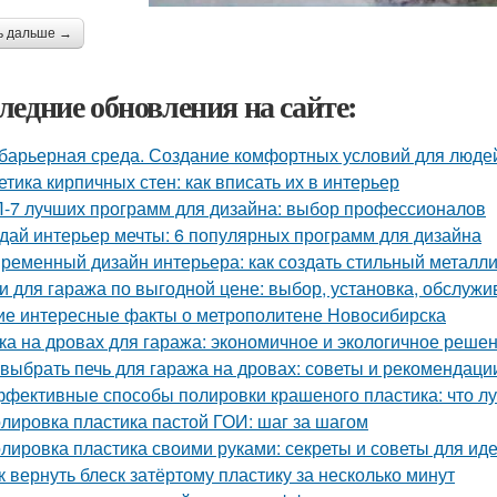
ь дальше →
ледние обновления на сайте:
барьерная среда. Создание комфортных условий для люде
етика кирпичных стен: как вписать их в интерьер
-7 лучших программ для дизайна: выбор профессионалов
дай интерьер мечты: 6 популярных программ для дизайна
ременный дизайн интерьера: как создать стильный металл
и для гаража по выгодной цене: выбор, установка, обслуж
ие интересные факты о метрополитене Новосибирска
ка на дровах для гаража: экономичное и экологичное реше
 выбрать печь для гаража на дровах: советы и рекомендаци
фективные способы полировки крашеного пластика: что л
лировка пластика пастой ГОИ: шаг за шагом
лировка пластика своими руками: секреты и советы для иде
к вернуть блеск затёртому пластику за несколько минут