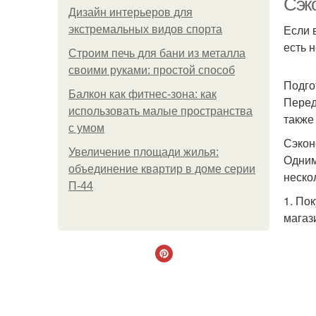
Сэк
Дизайн интерьеров для
Если 
экстремальных видов спорта
есть 
Строим печь для бани из металла
своими руками: простой способ
Подго
Балкон как фитнес-зона: как
Перед
использовать малые пространства
также
с умом
Сэкон
Увеличение площади жилья:
Одним
объединение квартир в доме серии
неско
П-44
1. По
магаз