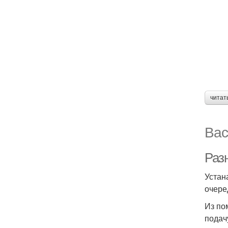
читат
Вас
Раз
Устан
очере
Из по
подач