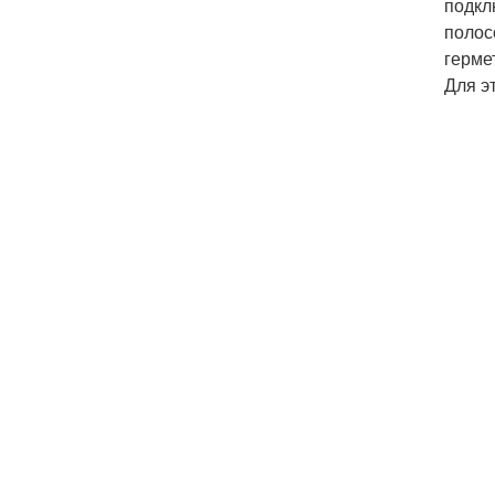
подкл
полос
герме
Для э