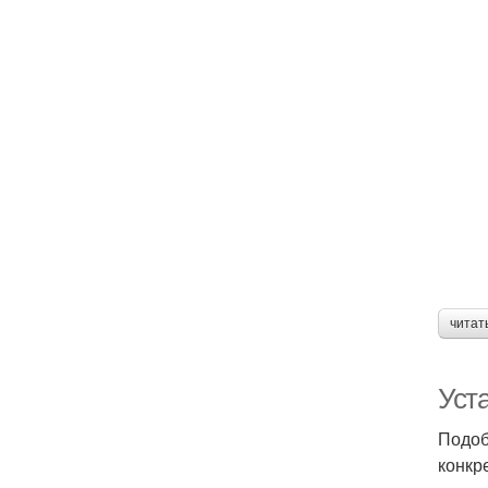
читат
Уста
Подоб
конкр