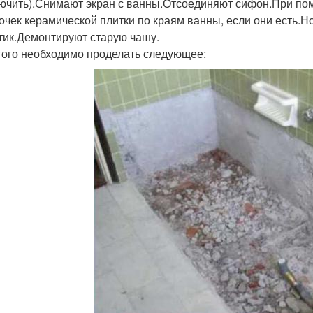
ючить).Снимают экран с ванны.Отсоединяют сифон.При пом
очек керамической плитки по краям ванны, если они есть.
тик.Демонтируют старую чашу.
того необходимо проделать следующее: