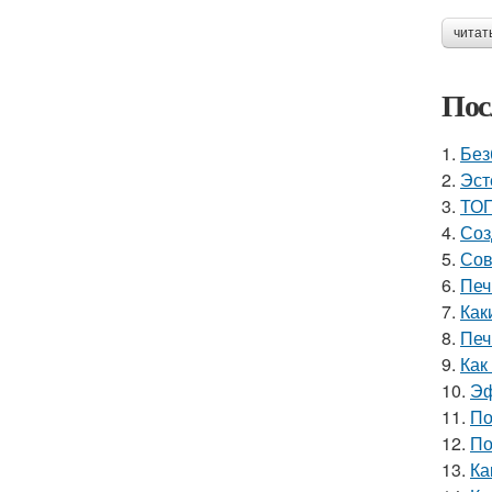
читат
Пос
1.
Без
2.
Эст
3.
ТОП
4.
Соз
5.
Сов
6.
Печ
7.
Как
8.
Печ
9.
Как
10.
Эф
11.
По
12.
По
13.
Ка