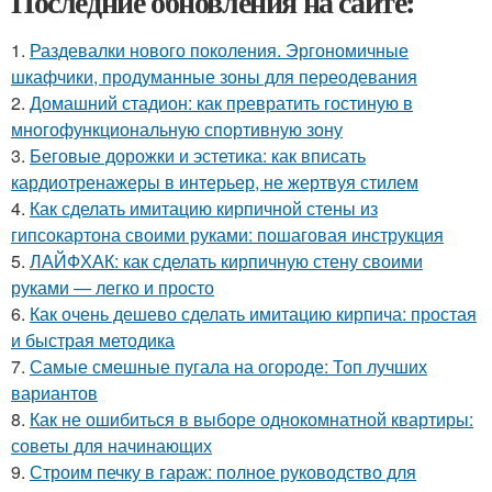
Последние обновления на сайте:
1.
Раздевалки нового поколения. Эргономичные
шкафчики, продуманные зоны для переодевания
2.
Домашний стадион: как превратить гостиную в
многофункциональную спортивную зону
3.
Беговые дорожки и эстетика: как вписать
кардиотренажеры в интерьер, не жертвуя стилем
4.
Как сделать имитацию кирпичной стены из
гипсокартона своими руками: пошаговая инструкция
5.
ЛАЙФХАК: как сделать кирпичную стену своими
руками — легко и просто
6.
Как очень дешево сделать имитацию кирпича: простая
и быстрая методика
7.
Самые смешные пугала на огороде: Топ лучших
вариантов
8.
Как не ошибиться в выборе однокомнатной квартиры:
советы для начинающих
9.
Строим печку в гараж: полное руководство для