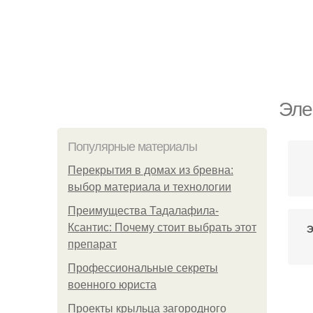
Эле
Популярные материалы
Перекрытия в домах из бревна:
выбор материала и технологии
Преимущества Тадалафила-
Ксантис: Почему стоит выбрать этот
Э
препарат
Профессиональные секреты
военного юриста
Э
Проекты крыльца загородного