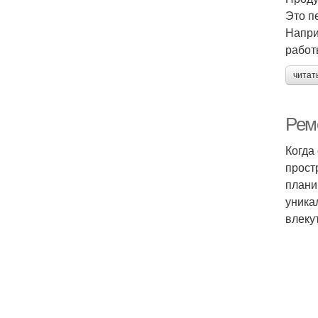
Это п
Напри
работ
читат
Рем
Когда
прост
плани
уника
влеку