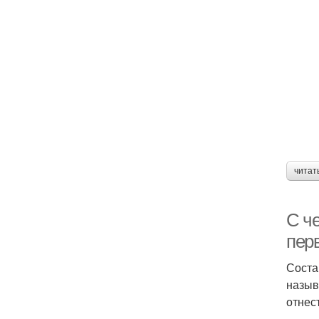
читат
С че
пер
Соста
назыв
отнес