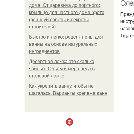
Эле
дома. От царевича до портного:
крыльцо для частного дома (фото,
Прежд
фен-шуй советы и секреты
инстр
строителей)
базов
Тщате
Быстро и легко: рецепт пены для
ванны на основе натуральных
ингредиентов
Десертная ложка это сколько
чайных. Объем и мера веса в
столовой ложке
Как укрепить ванну, чтобы не
шаталась. Варианты крепежа ванн