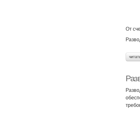
От сч
Разво
читат
Разв
Разво
обесп
требо