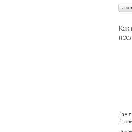
читат
Как 
пос
Вам п
В это
Проду