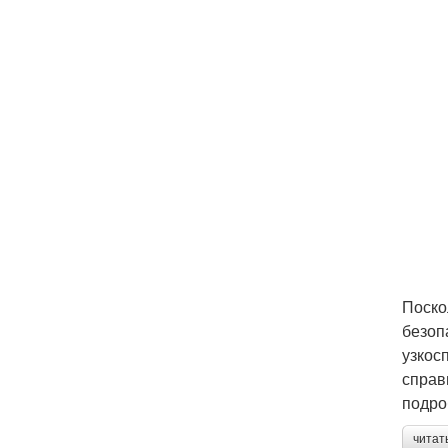
Поско
безоп
узкос
справ
подро
читат