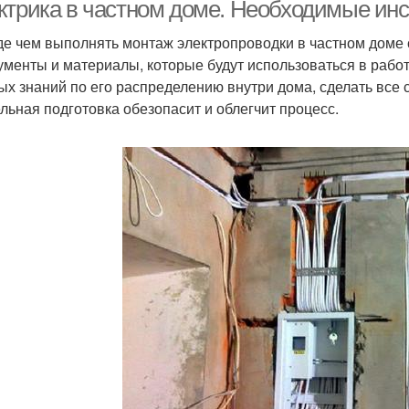
доме
эл
ктрика в частном доме. Необходимые ин
е чем выполнять монтаж электропроводки в частном доме 
ументы и материалы, которые будут использоваться в работ
лектропроводки в
Проводка в частном
ых знаний по его распределению внутри дома, сделать все 
квартире
доме
льная подготовка обезопасит и облегчит процесс.