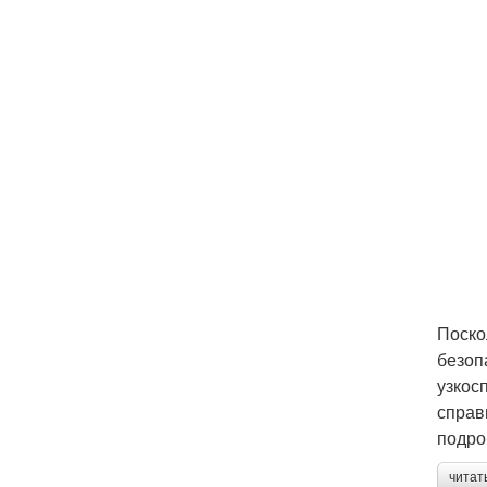
Поско
безоп
узкос
справ
подро
читат