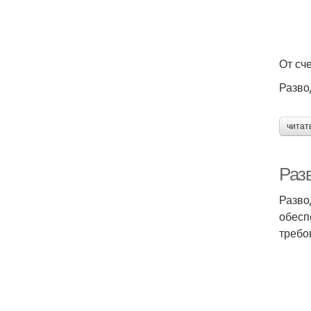
От сч
Разво
читат
Разв
Разво
обесп
требо