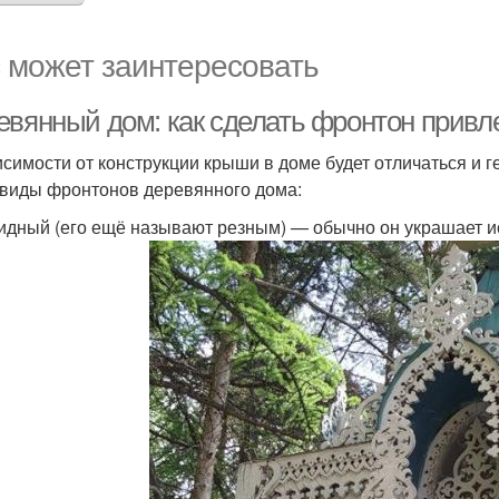
 может заинтересовать
евянный дом: как сделать фронтон прив
исимости от конструкции крыши в доме будет отличаться и
 виды фронтонов деревянного дома:
идный (его ещё называют резным) — обычно он украшает и