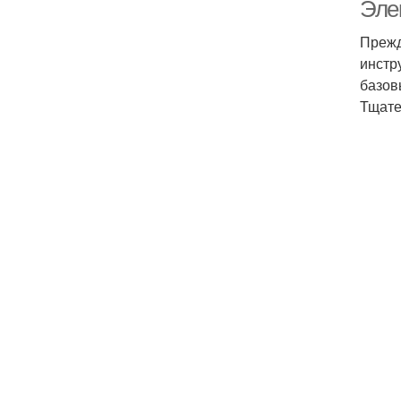
Эле
Прежд
инстр
Э
базов
Тщате