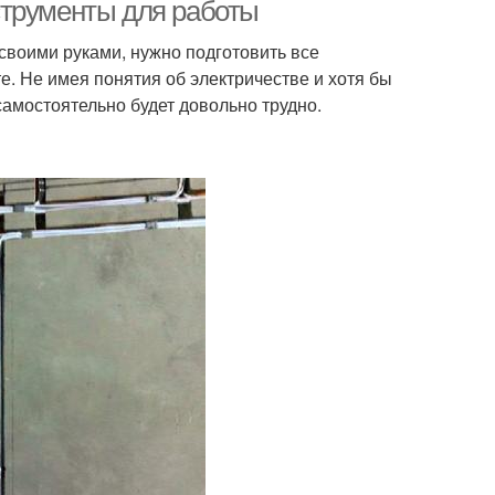
ектропроводке
деревянном доме
струменты для работы
своими руками, нужно подготовить все
е. Не имея понятия об электричестве и хотя бы
самостоятельно будет довольно трудно.