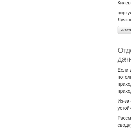
Килев
цирку
Лучко
читат
Отд
дач
Если 
потол
прихо
прихо
Из-за
устой
Рассм
сводн