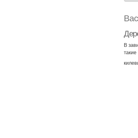
Вас
Дер
В зав
такие
килев