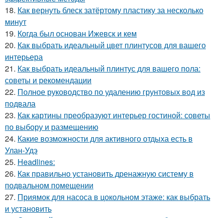
18.
Как вернуть блеск затёртому пластику за несколько
минут
19.
Когда был основан Ижевск и кем
20.
Как выбрать идеальный цвет плинтусов для вашего
интерьера
21.
Как выбрать идеальный плинтус для вашего пола:
советы и рекомендации
22.
Полное руководство по удалению грунтовых вод из
подвала
23.
Как картины преобразуют интерьер гостиной: советы
по выбору и размещению
24.
Какие возможности для активного отдыха есть в
Улан-Удэ
25.
Headlines:
26.
Как правильно установить дренажную систему в
подвальном помещении
27.
Приямок для насоса в цокольном этаже: как выбрать
и установить