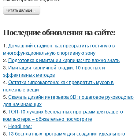
читать дальше →
Последние обновления на сайте:
1.
Домашний стадион: как превратить гостиную в
многофункциональную спортивную зону
2.
Подготовка к имитации кирпича: что важно знать
3.
Имитация кирпичной кладки: 10 простых и
эффективных методов
4.
Остатки гипсокартона: как превратить мусор в
полезные вещи
5.
Скачать дизайн интерьера 3D: пошаговое руководство
для начинающих
6.
ТОП-10 лучших бесплатных программ для вашего
компьютера – обязательно посмотрите
7.
Headlines:
8.
13 бесплатных программ для создания идеального