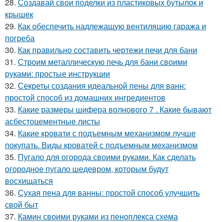
28.
Создавай свои поделки из пластиковых бутылок и
крышек
29.
Как обеспечить надлежащую вентиляцию гаража и
погреба
30.
Как правильно составить чертежи печи для бани
31.
Строим металлическую печь для бани своими
руками: простые инструкции
32.
Секреты создания идеальной пены для ванн:
простой способ из домашних ингредиентов
33.
Какие размеры шифера волнового 7 . Какие бывают
асбестоцементные листы
34.
Какие кровати с подъемным механизмом лучше
покупать. Виды кроватей с подъемным механизмом
35.
Пугало для огорода своими руками. Как сделать
огородное пугало шедевром, которым будут
восхищаться
36.
Сухая пена для ванны: простой способ улучшить
свой быт
37.
Камин своими руками из пеноплекса схема