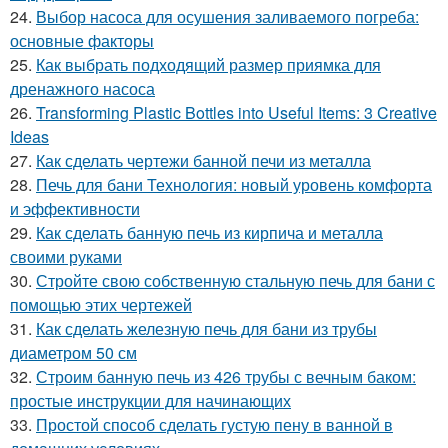
24.
Выбор насоса для осушения заливаемого погреба:
основные факторы
25.
Как выбрать подходящий размер приямка для
дренажного насоса
26.
Transforming Plastic Bottles into Useful Items: 3 Creative
Ideas
27.
Как сделать чертежи банной печи из металла
28.
Печь для бани Технология: новый уровень комфорта
и эффективности
29.
Как сделать банную печь из кирпича и металла
своими руками
30.
Стройте свою собственную стальную печь для бани с
помощью этих чертежей
31.
Как сделать железную печь для бани из трубы
диаметром 50 см
32.
Строим банную печь из 426 трубы с вечным баком:
простые инструкции для начинающих
33.
Простой способ сделать густую пену в ванной в