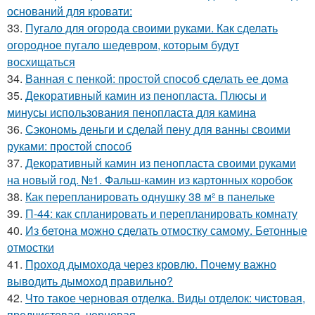
оснований для кровати:
33.
Пугало для огорода своими руками. Как сделать
огородное пугало шедевром, которым будут
восхищаться
34.
Ванная с пенкой: простой способ сделать ее дома
35.
Декоративный камин из пенопласта. Плюсы и
минусы использования пенопласта для камина
36.
Сэкономь деньги и сделай пену для ванны своими
руками: простой способ
37.
Декоративный камин из пенопласта своими руками
на новый год. №1. Фальш-камин из картонных коробок
38.
Как перепланировать однушку 38 м² в панельке
39.
П-44: как спланировать и перепланировать комнату
40.
Из бетона можно сделать отмостку самому. Бетонные
отмостки
41.
Проход дымохода через кровлю. Почему важно
выводить дымоход правильно?
42.
Что такое черновая отделка. Виды отделок: чистовая,
предчистовая, черновая