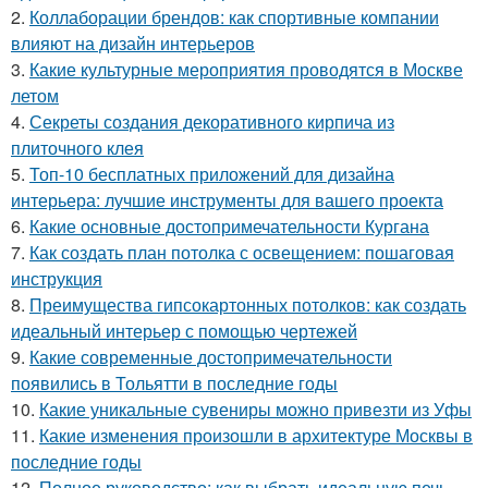
2.
Коллаборации брендов: как спортивные компании
влияют на дизайн интерьеров
3.
Какие культурные мероприятия проводятся в Москве
летом
4.
Секреты создания декоративного кирпича из
плиточного клея
5.
Топ-10 бесплатных приложений для дизайна
интерьера: лучшие инструменты для вашего проекта
6.
Какие основные достопримечательности Кургана
7.
Как создать план потолка с освещением: пошаговая
инструкция
8.
Преимущества гипсокартонных потолков: как создать
идеальный интерьер с помощью чертежей
9.
Какие современные достопримечательности
появились в Тольятти в последние годы
10.
Какие уникальные сувениры можно привезти из Уфы
11.
Какие изменения произошли в архитектуре Москвы в
последние годы
12.
Полное руководство: как выбрать идеальную печь